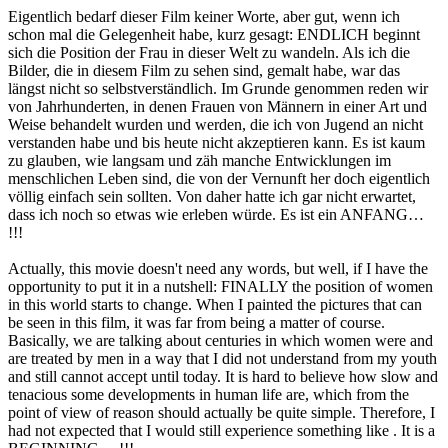
Eigentlich bedarf dieser Film keiner Worte, aber gut, wenn ich
schon mal die Gelegenheit habe, kurz gesagt: ENDLICH beginnt
sich die Position der Frau in dieser Welt zu wandeln. Als ich die
Bilder, die in diesem Film zu sehen sind, gemalt habe, war das
längst nicht so selbstverständlich. Im Grunde genommen reden wir
von Jahrhunderten, in denen Frauen von Männern in einer Art und
Weise behandelt wurden und werden, die ich von Jugend an nicht
verstanden habe und bis heute nicht akzeptieren kann. Es ist kaum
zu glauben, wie langsam und zäh manche Entwicklungen im
menschlichen Leben sind, die von der Vernunft her doch eigentlich
völlig einfach sein sollten. Von daher hatte ich gar nicht erwartet,
dass ich noch so etwas wie erleben würde. Es ist ein ANFANG…
!!!
Actually, this movie doesn't need any words, but well, if I have the
opportunity to put it in a nutshell: FINALLY the position of women
in this world starts to change. When I painted the pictures that can
be seen in this film, it was far from being a matter of course.
Basically, we are talking about centuries in which women were and
are treated by men in a way that I did not understand from my youth
and still cannot accept until today. It is hard to believe how slow and
tenacious some developments in human life are, which from the
point of view of reason should actually be quite simple. Therefore, I
had not expected that I would still experience something like . It is a