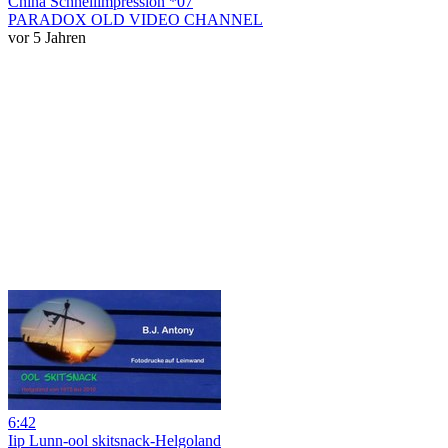
China Schnellimpression *07
PARADOX OLD VIDEO CHANNEL
vor 5 Jahren
6:42
Iip Lunn-ool skitsnack-Helgoland