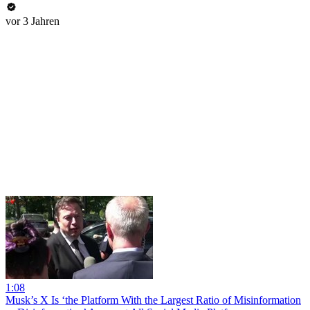
vor 3 Jahren
1:08
Musk’s X Is ‘the Platform With the Largest Ratio of Misinformation