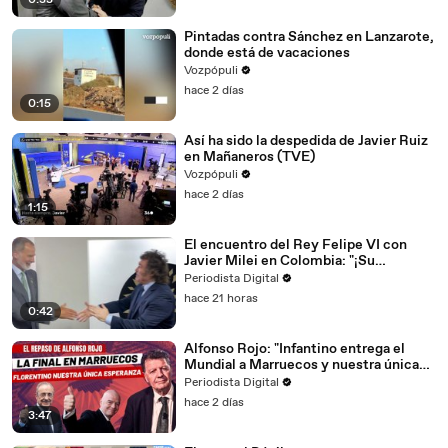
0:33
Pintadas contra Sánchez en Lanzarote,
donde está de vacaciones
Vozpópuli
hace 2 días
0:15
Así ha sido la despedida de Javier Ruiz
en Mañaneros (TVE)
Vozpópuli
hace 2 días
1:15
El encuentro del Rey Felipe VI con
Javier Milei en Colombia: "¡Su
Majestad, qué placer verlo!"
Periodista Digital
hace 21 horas
0:42
Alfonso Rojo: "Infantino entrega el
Mundial a Marruecos y nuestra única
esperanza es Florentino"
Periodista Digital
hace 2 días
3:47