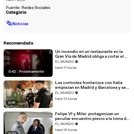
hace 7 años
Fuente: Redes Sociales
Categoría
🗞
Noticias
Recomendada
Un incendio en un restaurante en la
Gran Vía de Madrid obliga a cortar el
tráfico
EL MUNDO
hace 11 horas
0:42
|
Próximamente
Los controles fronterizos con Italia
empiezan en Madrid y Barcelona y se
extenderán al resto de España
EL MUNDO
hace 13 horas
0:41
Felipe VI y Milei protagonizan un
peculiar encuentro previo a la toma de
posesión de De la Espriella
EL MUNDO
hace 15 horas