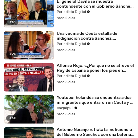
El general Dávila se muestra
contundente con el Gobierno Sánchez
tras la invasión de Ceuta: «Ha hecho
Periodista Digital
una operación avestruz»
hace 2 días
9:51
Una vecina de Ceuta estalla de
indignación contra Sánchez:
«Sinvergüenza, ha abandonado a su
Periodista Digital
país»
hace 3 días
3:20
Alfonso Rojo: «¿Por qué no se atreve el
Rey de España a poner los pies en
Ceuta y Melilla?»
Periodista Digital
hace 3 días
4:02
Youtuber holandés se encuentra a dos
inmigrantes que entraron en Ceuta y le
dicen: "Que le jodan a Europa"
Vozpópuli
hace 3 días
0:58
Antonio Naranjo retrata la ineficiencia
del Gobierno Sánchez con una batería