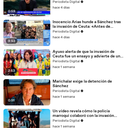
de preguntas sobre Ceuta
Periodista Digital
hace 4 días
0:59
Inocencio Arias hunde a Sánchez tras
la invasión de Ceuta: «Antes de
morirme, me gustaría que lo explicara»
Periodista Digital
hace 4 días
9:53
Ayuso alerta de que la invasión de
Ceuta fue un ensayo y advierte de un
«asalto final» de Marruecos
Periodista Digital
hace 1 semana
2:53
Marichalar exige la detención de
Sánchez
Periodista Digital
hace 1 semana
0:51
Un vídeo revela cómo la policía
marroquí colaboró con la invasión
migratoria a Ceuta
Periodista Digital
hace 1 semana