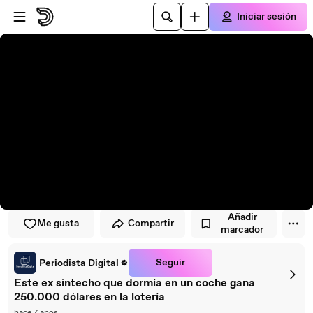
Saltar al reproductor
Saltar al contenido principal
Iniciar sesión
Añadir
Me gusta
Compartir
marcador
Seguir
Periodista Digital
Este ex sintecho que dormía en un coche gana
250.000 dólares en la lotería