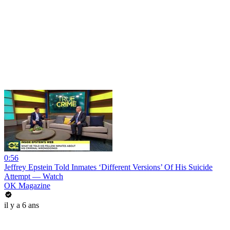
0:56
Jeffrey Epstein Told Inmates ‘Different Versions’ Of His Suicide
Attempt — Watch
OK Magazine
il y a 6 ans