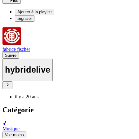
Plus
Ajouter à la playlist
Signaler
fabrice fischer
Suivre
hybridelive
il y a 20 ans
Catégorie
🎵
Musique
Voir moins