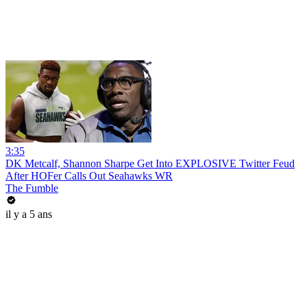
3:35
DK Metcalf, Shannon Sharpe Get Into EXPLOSIVE Twitter Feud
After HOFer Calls Out Seahawks WR
The Fumble
il y a 5 ans