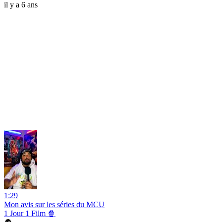
il y a 6 ans
1:29
Mon avis sur les séries du MCU
1 Jour 1 Film 🍿