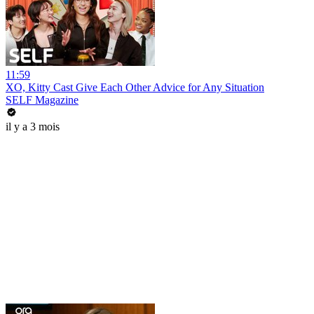
11:59
XO, Kitty Cast Give Each Other Advice for Any Situation
SELF Magazine
il y a 3 mois