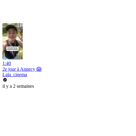
1:40
2e jour à Annecy 😱
Lala_cinema
il y a 2 semaines