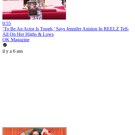
0:55
‘To Be An Actor Is Tough,’ Says Jennifer Aniston In REELZ Tell-
All On Her Highs & Lows
OK Magazine
il y a 6 ans