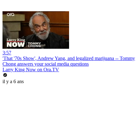
3:57
'That '70s Show', Andrew Yang, and legalized marijuana -- Tommy
Chong answers your social media questions
Larry King Now on Ora.TV
il y a 6 ans