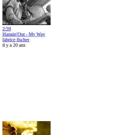
2:59
Hangin'Out - My Way
fabrice fischer
il y a 20 ans