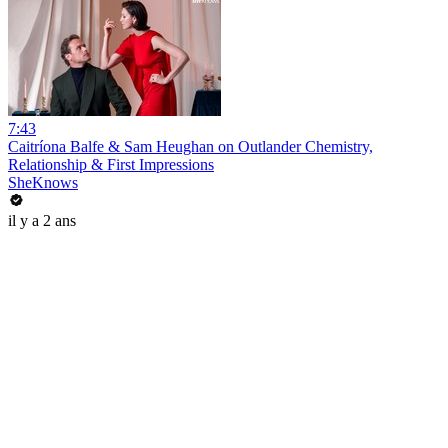
7:43
Caitríona Balfe & Sam Heughan on Outlander Chemistry,
Relationship & First Impressions
SheKnows
il y a 2 ans