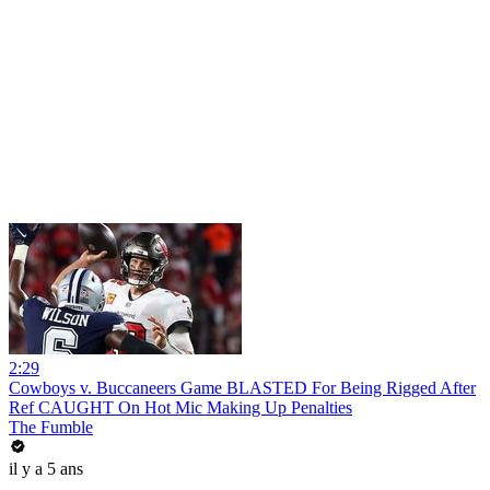
2:29
Cowboys v. Buccaneers Game BLASTED For Being Rigged After
Ref CAUGHT On Hot Mic Making Up Penalties
The Fumble
il y a 5 ans