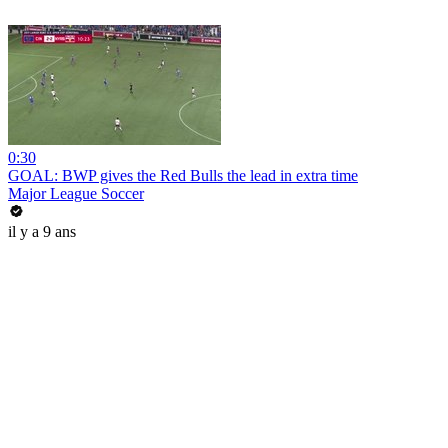
0:30
GOAL: BWP gives the Red Bulls the lead in extra time
Major League Soccer
il y a 9 ans