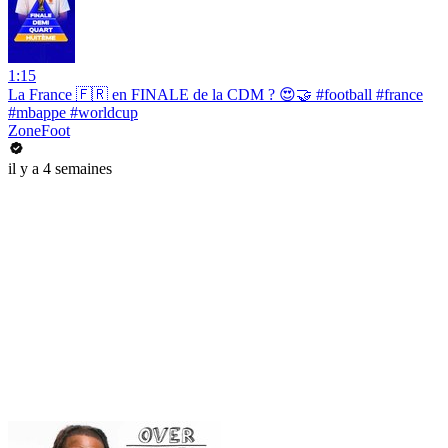
1:15
La France 🇫🇷 en FINALE de la CDM ? 😍🤝 #football #france
#mbappe #worldcup
ZoneFoot
il y a 4 semaines