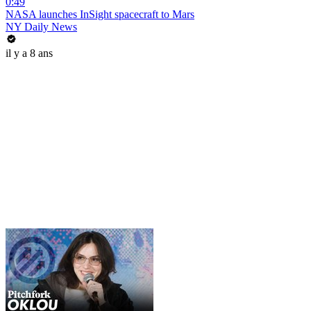
0:49
NASA launches InSight spacecraft to Mars
NY Daily News
il y a 8 ans