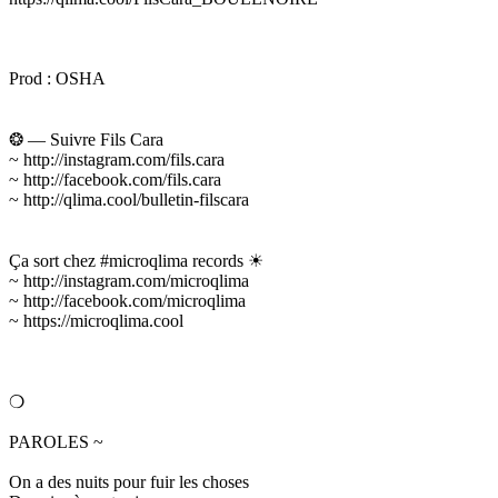
Prod : OSHA
❂ — Suivre Fils Cara
~ http://instagram.com/fils.cara
~ http://facebook.com/fils.cara
~ http://qlima.cool/bulletin-filscara
Ça sort chez #microqlima records ☀
~ http://instagram.com/microqlima
~ http://facebook.com/microqlima
~ https://microqlima.cool
❍
PAROLES ~
On a des nuits pour fuir les choses