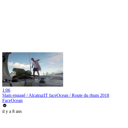
1:06
Slam engagé / AlcatrazIT faceOcean / Route du rhum 2018
FaceOcean
il y a 8 ans