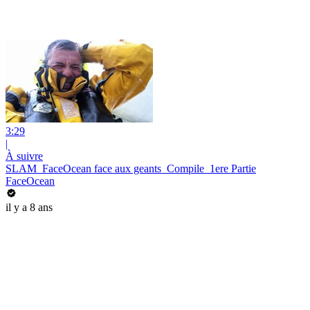
3:29
|
À suivre
SLAM_FaceOcean face aux geants_Compile_1ere Partie
FaceOcean
il y a 8 ans