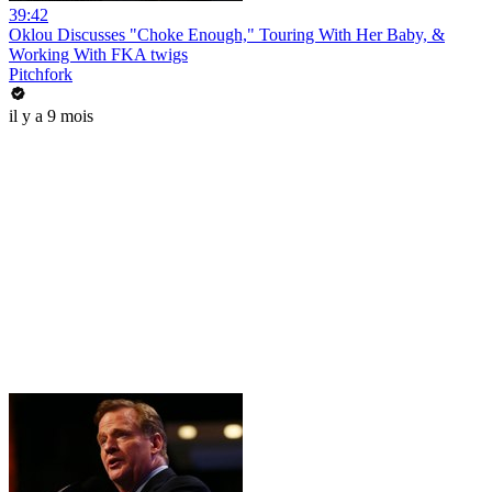
39:42
Oklou Discusses "Choke Enough," Touring With Her Baby, &
Working With FKA twigs
Pitchfork
il y a 9 mois