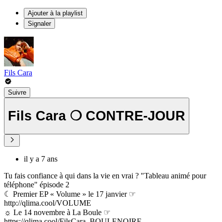
Ajouter à la playlist
Signaler
Fils Cara
Suivre
Fils Cara ❍ CONTRE-JOUR
il y a 7 ans
Tu fais confiance à qui dans la vie en vrai ? "Tableau animé pour
téléphone" épisode 2
☾ Premier EP « Volume » le 17 janvier ☞
http://qlima.cool/VOLUME
☼ Le 14 novembre à La Boule ☞
https://qlima.cool/FilsCara_BOULENOIRE