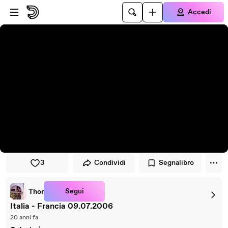
Vai al lettore
Passa al contenuto principale
Accedi
3
Condividi
Segnalibro
Segui
Thor
Italia - Francia 09.07.2006
20 anni fa