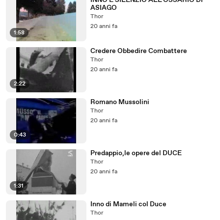
INNO E SILENZIO ALL'OSSARIO DI
ASIAGO
Thor
20 anni fa
1:58
Credere Obbedire Combattere
Thor
20 anni fa
2:22
Romano Mussolini
Thor
20 anni fa
0:43
Predappio,le opere del DUCE
Thor
20 anni fa
1:31
Inno di Mameli col Duce
Thor