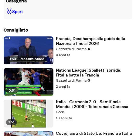
Categoria
🥇
Sport
Consigliato
Francia, Deschamps alla guida della
Nazionale fino al 2026
Gazzetta di Parma
4 anni fa
0:54
|
Prossimi video
Nations League, Spalletti sorride:
l'Italia batte la Francia
Gazzetta di Parma
2 anni fa
0:51
Italia - Germania 2-0 - Semifinale
Mondiali 2006 - Telecronaca Caressa
Ceek
10 anni fa
1:51
Covid, aiuti di Stato Ue: Francia e Italia