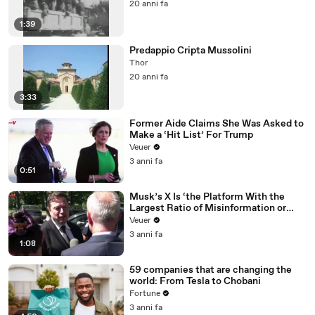
20 anni fa
1:39
Predappio Cripta Mussolini
Thor
20 anni fa
3:33
Former Aide Claims She Was Asked to
Make a ‘Hit List’ For Trump
Veuer
3 anni fa
0:51
Musk’s X Is ‘the Platform With the
Largest Ratio of Misinformation or
Disinformation’ Amongst All Social
Veuer
Media Platforms
3 anni fa
1:08
59 companies that are changing the
world: From Tesla to Chobani
Fortune
3 anni fa