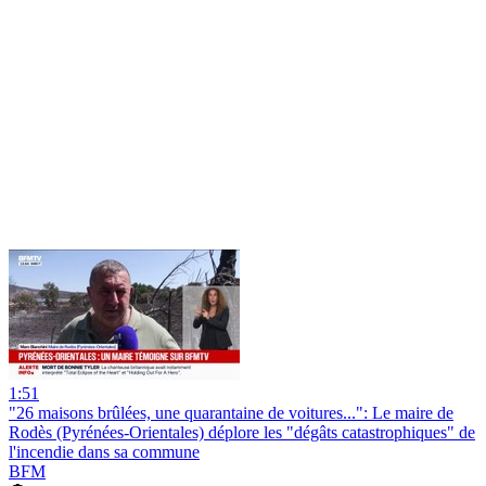
1:51
"26 maisons brûlées, une quarantaine de voitures...": Le maire de
Rodès (Pyrénées-Orientales) déplore les "dégâts catastrophiques" de
l'incendie dans sa commune
BFM