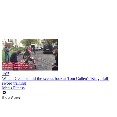
1:05
Watch: Get a behind-the-scenes look at Tom Cullen's 'Knightfall'
sword training
Men's Fitness
il y a 8 ans