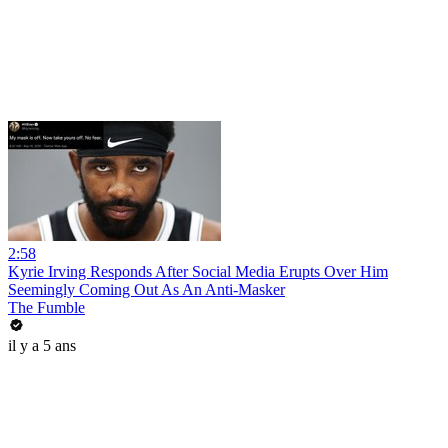
2:58
Kyrie Irving Responds After Social Media Erupts Over Him
Seemingly Coming Out As An Anti-Masker
The Fumble
il y a 5 ans