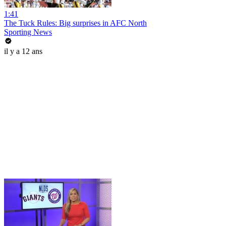
1:41
The Tuck Rules: Big surprises in AFC North
Sporting News
il y a 12 ans