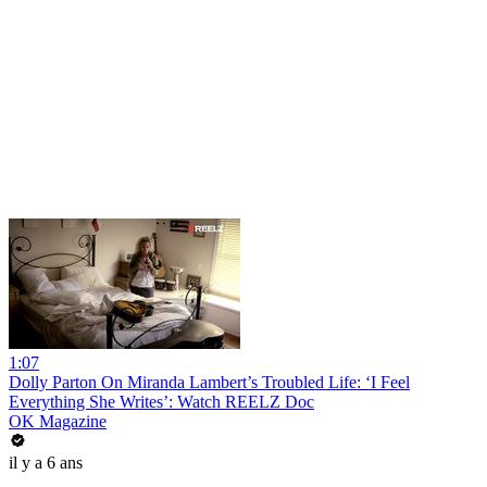
1:07
Dolly Parton On Miranda Lambert’s Troubled Life: ‘I Feel
Everything She Writes’: Watch REELZ Doc
OK Magazine
il y a 6 ans