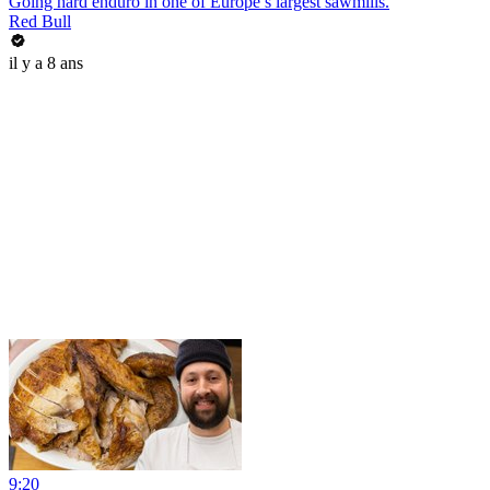
Going hard enduro in one of Europe’s largest sawmills.
Red Bull
il y a 8 ans
9:20