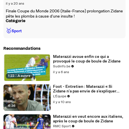
il y a 20 ans
Finale Coupe du Monde 2006 (Italie-France) prolongation Zidane
pête les plombs à cause d'une insulte !
Catégorie
🥇
Sport
Recommandations
Materazzi avoue enfin ce qui a
provoqué le coup de boule de Zidane
Sudinfo.be
il y a 6 ans
1:22
|
À suivre
Foot - Entretien : Materazzi « Si
Zidane n'a pas envie de s'expliquer
avec moi, je respecte ça »
L'Équipe
il y a 10 ans
6:36
Materazzi en veut encore aux italiens,
après le coup de boule de Zidane
RMC Sport