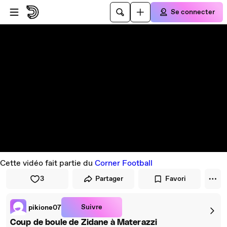
Passer au player
Passer au contenu principal
Se connecter
Cette vidéo fait partie du
Corner Football
3
Partager
Favori
Suivre
pikione07
Coup de boule de Zidane à Materazzi