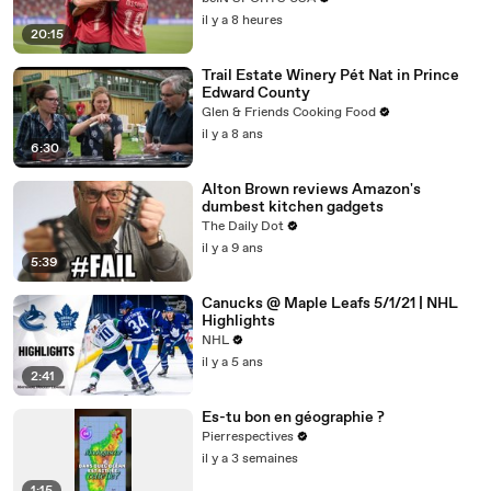
|08/08/2026|beINSportsUSA
il y a 8 heures
20:15
Trail Estate Winery Pét Nat in Prince
Edward County
Glen & Friends Cooking Food
il y a 8 ans
6:30
Alton Brown reviews Amazon's
dumbest kitchen gadgets
The Daily Dot
il y a 9 ans
5:39
Canucks @ Maple Leafs 5/1/21 | NHL
Highlights
NHL
il y a 5 ans
2:41
Es-tu bon en géographie ?
Pierrespectives
il y a 3 semaines