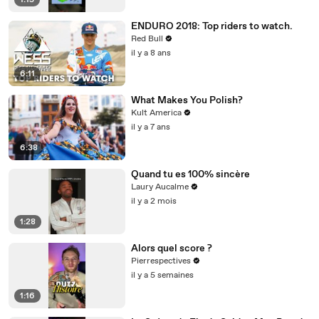
1:15
ENDURO 2018: Top riders to watch.
Red Bull
il y a 8 ans
6:11
What Makes You Polish?
Kult America
il y a 7 ans
6:38
Quand tu es 100% sincère
Laury Aucalme
il y a 2 mois
1:28
Alors quel score ?
Pierrespectives
il y a 5 semaines
1:16