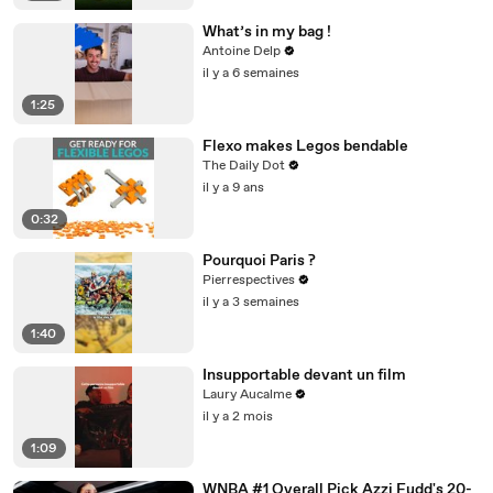
What’s in my bag !
Antoine Delp
il y a 6 semaines
1:25
Flexo makes Legos bendable
The Daily Dot
il y a 9 ans
0:32
Pourquoi Paris ?
Pierrespectives
il y a 3 semaines
1:40
Insupportable devant un film
Laury Aucalme
il y a 2 mois
1:09
WNBA #1 Overall Pick Azzi Fudd's 20-