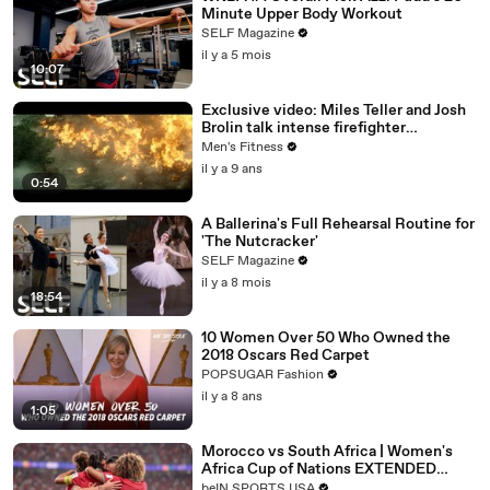
Minute Upper Body Workout
SELF Magazine
il y a 5 mois
10:07
Exclusive video: Miles Teller and Josh
Brolin talk intense firefighter
bootcamp for ‘Only the Brave’
Men's Fitness
il y a 9 ans
0:54
A Ballerina's Full Rehearsal Routine for
'The Nutcracker'
SELF Magazine
il y a 8 mois
18:54
10 Women Over 50 Who Owned the
2018 Oscars Red Carpet
POPSUGAR Fashion
il y a 8 ans
1:05
Morocco vs South Africa | Women's
Africa Cup of Nations EXTENDED
HIGHLIGHT
beIN SPORTS USA