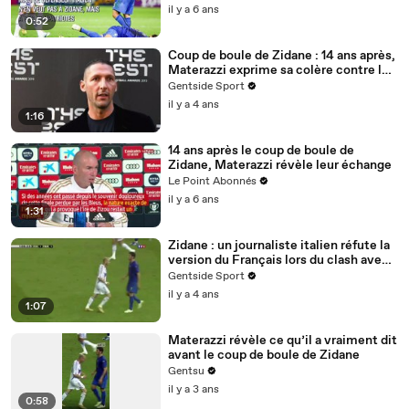
il y a 6 ans
0:52
Coup de boule de Zidane : 14 ans après,
Materazzi exprime sa colère contre les
Italiens
Gentside Sport
il y a 4 ans
1:16
14 ans après le coup de boule de
Zidane, Materazzi révèle leur échange
Le Point Abonnés
il y a 6 ans
1:31
Zidane : un journaliste italien réfute la
version du Français lors du clash avec
Materazzi en 2006
Gentside Sport
il y a 4 ans
1:07
Materazzi révèle ce qu’il a vraiment dit
avant le coup de boule de Zidane
Gentsu
il y a 3 ans
0:58