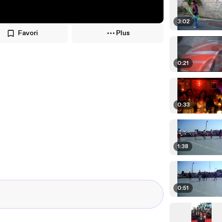
3:02
Favori
Plus
0:21
0:33
1:38
0:51