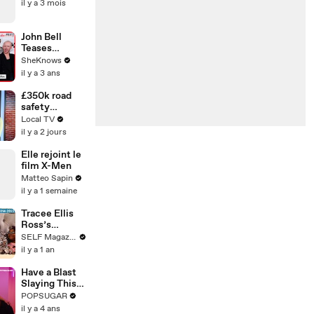
il y a 3 mois
John Bell
Teases
Season 7
SheKnows
"Outlander"
il y a 3 ans
Love Story &
Working with
£350k road
Sam Heughan,
safety
Caitríona
scheme for
Local TV
Balfe & Mark
Meanwood
il y a 2 jours
Lewis Jones
and
Headingley
Elle rejoint le
film X-Men
Matteo Sapin
il y a 1 semaine
Tracee Ellis
Ross’s
Journey to
SELF Magazine
Self Love,
il y a 1 an
From
Girlfriends to
Have a Blast
Black-ish
Slaying This
10-Minute
POPSUGAR
Dance Cardio
il y a 4 ans