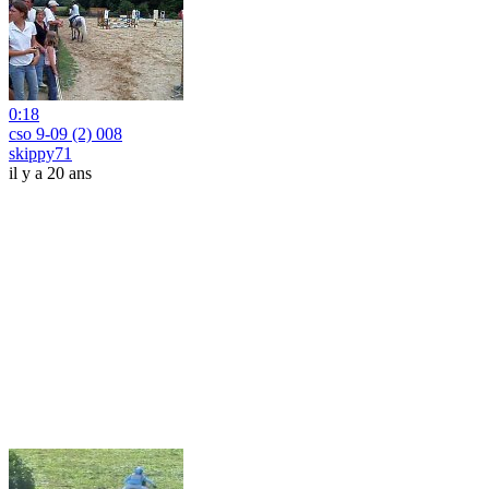
0:18
cso 9-09 (2) 008
skippy71
il y a 20 ans