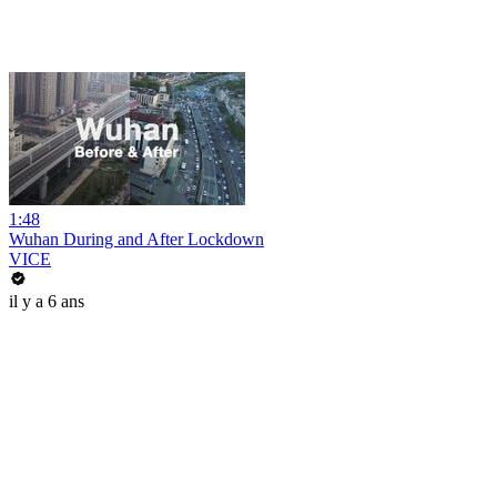
1:48
Wuhan During and After Lockdown
VICE
il y a 6 ans