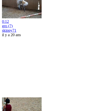
0:12
gro (7)
skippy71
il y a 20 ans