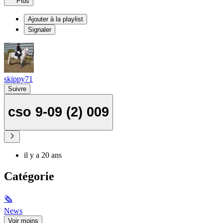
Plus
Ajouter à la playlist
Signaler
skippy71
Suivre
cso 9-09 (2) 009
il y a 20 ans
Catégorie
🗞
News
Voir moins