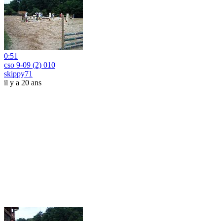
0:51
cso 9-09 (2) 010
skippy71
il y a 20 ans