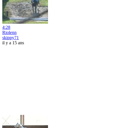
4:28
Riolenn
skippy71
il y a 15 ans