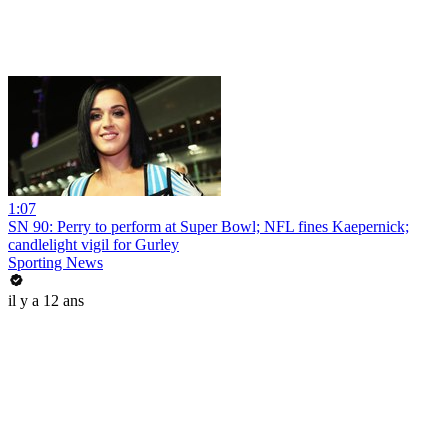
1:07
SN 90: Perry to perform at Super Bowl; NFL fines Kaepernick;
candlelight vigil for Gurley
Sporting News
il y a 12 ans