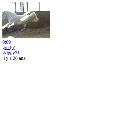
0:09
gro (6)
skippy71
il y a 20 ans