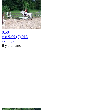
0:50
cso 9-09 (2) 013
skippy71
il y a 20 ans