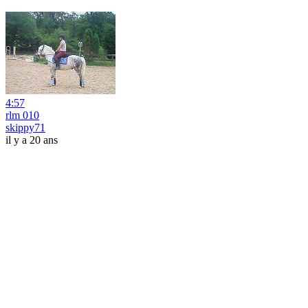
4:57
rlm 010
skippy71
il y a 20 ans