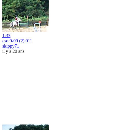
1:33
cso 9-09 (2) 011
skippy71
il y a 20 ans