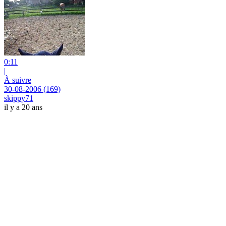
0:11
|
À suivre
30-08-2006 (169)
skippy71
il y a 20 ans