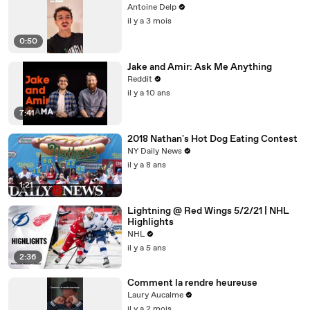
Antoine Delp
il y a 3 mois
0:50
Jake and Amir: Ask Me Anything
Reddit
il y a 10 ans
7:41
2018 Nathan's Hot Dog Eating Contest
NY Daily News
il y a 8 ans
1:21
Lightning @ Red Wings 5/2/21 | NHL
Highlights
NHL
il y a 5 ans
2:36
Comment la rendre heureuse
Laury Aucalme
il y a 2 mois