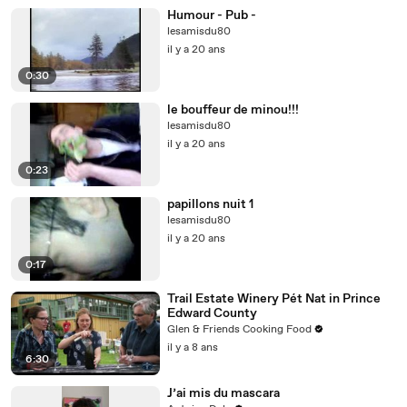
Humour - Pub -
lesamisdu80
il y a 20 ans
0:30
le bouffeur de minou!!!
lesamisdu80
il y a 20 ans
0:23
papillons nuit 1
lesamisdu80
il y a 20 ans
0:17
Trail Estate Winery Pét Nat in Prince
Edward County
Glen & Friends Cooking Food
il y a 8 ans
6:30
J’ai mis du mascara