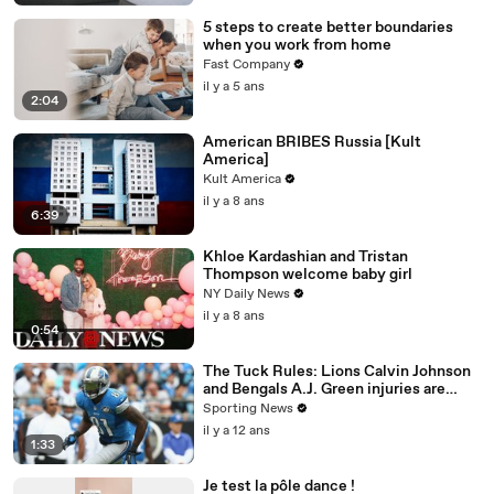
5 steps to create better boundaries
when you work from home
Fast Company
il y a 5 ans
2:04
American BRIBES Russia [Kult
America]
Kult America
il y a 8 ans
6:39
Khloe Kardashian and Tristan
Thompson welcome baby girl
NY Daily News
il y a 8 ans
0:54
The Tuck Rules: Lions Calvin Johnson
and Bengals A.J. Green injuries are
significant
Sporting News
il y a 12 ans
1:33
Je test la pôle dance !