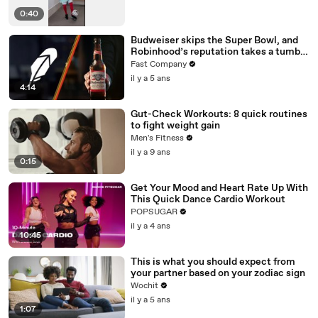
0:40
Budweiser skips the Super Bowl, and
Robinhood’s reputation takes a tumble
—brand hit and miss of the week
Fast Company
il y a 5 ans
4:14
Gut-Check Workouts: 8 quick routines
to fight weight gain
Men's Fitness
il y a 9 ans
0:15
Get Your Mood and Heart Rate Up With
This Quick Dance Cardio Workout
POPSUGAR
il y a 4 ans
10:45
This is what you should expect from
your partner based on your zodiac sign
Wochit
il y a 5 ans
1:07