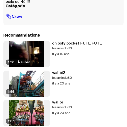
odile de Ré!!!!
Catégorie
🗞
News
Recommandations
ch'poly pocket FUTE FUTE
lesamisdu80
il y a 19 ans
1:26
|
À suivre
walibi2
lesamisdu80
il y a 20 ans
1:55
walibi
lesamisdu80
il y a 20 ans
1:06