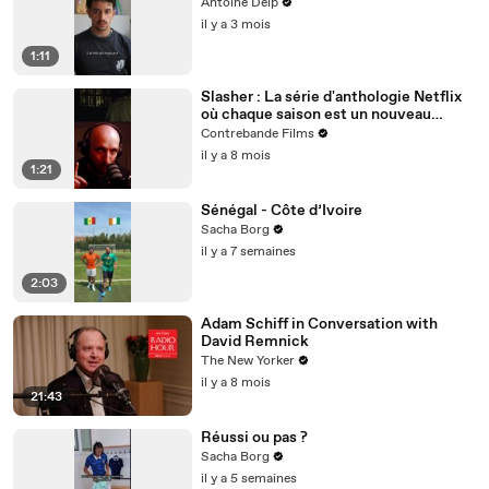
Antoine Delp
il y a 3 mois
1:11
Slasher : La série d'anthologie Netflix
où chaque saison est un nouveau
massacre intelligent et jouissif
Contrebande Films
il y a 8 mois
1:21
Sénégal - Côte d’Ivoire
Sacha Borg
il y a 7 semaines
2:03
Adam Schiff in Conversation with
David Remnick
The New Yorker
il y a 8 mois
21:43
Réussi ou pas ?
Sacha Borg
il y a 5 semaines