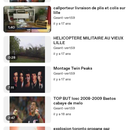
callporteur livraison de plis et colis sur
lille
Geant-vert59
il y a 17 ans
1:40
HELICOPTERE MILITAIRE AU VIEUX
LILLE
Geant-vert59
il y a 17 ans
0:28
Montage Twin Peaks
Geant-vert59
il y a 17 ans
7:11
TOP BUT losc 2008-2009 Bastos
cabaye de melo
Geant-vert59
il y a 18 ans
2:47
explosion toronto propane gaz