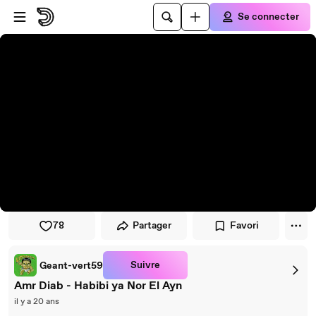
Passer au player
Passer au contenu principal
Se connecter
78
Partager
Favori
Suivre
Geant-vert59
Amr Diab - Habibi ya Nor El Ayn
il y a 20 ans