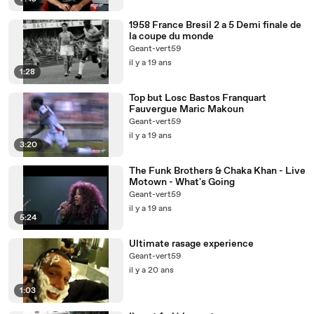
1958 France Bresil 2 a 5 Demi finale de
la coupe du monde
Geant-vert59
il y a 19 ans
1:28
Top but Losc Bastos Franquart
Fauvergue Maric Makoun
Geant-vert59
il y a 19 ans
3:20
The Funk Brothers & Chaka Khan - Live
Motown - What's Going
Geant-vert59
il y a 19 ans
5:24
Ultimate rasage experience
Geant-vert59
il y a 20 ans
1:03