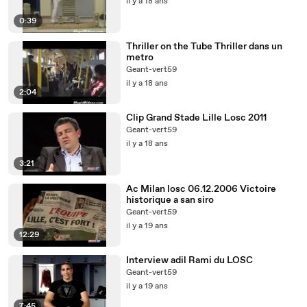
il y a 18 ans
0:39
Thriller on the Tube Thriller dans un
metro
Geant-vert59
il y a 18 ans
2:04
Clip Grand Stade Lille Losc 2011
Geant-vert59
il y a 18 ans
3:21
Ac Milan losc 06.12.2006 Victoire
historique a san siro
Geant-vert59
il y a 19 ans
12:29
Interview adil Rami du LOSC
Geant-vert59
il y a 19 ans
7:45