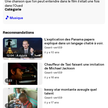
Une chanson que l'on peut entendre dans le film il était une fois
dans l'Oued
Catégorie
🎵
Musique
Recommandations
L'explication des Panama papers
expliqué dans un langage chatié à voir.
Geant-vert59
il y a 10 ans
12:54
|
À suivre
Chauffeur de Taxi faisant une imitation
de Michael Jackson
Geant-vert59
il y a 16 ans
1:23
kessy star montante aveugle quel
talent
Geant-vert59
il y a 17 ans
7:37