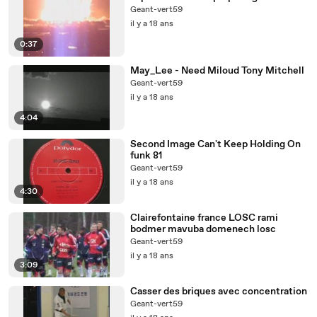
Geant-vert59
il y a 18 ans
0:37
May_Lee - Need Miloud Tony Mitchell
Geant-vert59
il y a 18 ans
4:04
Second Image Can't Keep Holding On
funk 81
Geant-vert59
il y a 18 ans
4:30
Clairefontaine france LOSC rami
bodmer mavuba domenech losc
Geant-vert59
il y a 18 ans
3:09
Casser des briques avec concentration
Geant-vert59