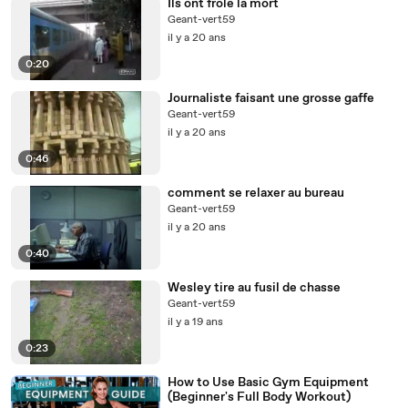
Ils ont frolé la mort
Geant-vert59
il y a 20 ans
0:20
Journaliste faisant une grosse gaffe
Geant-vert59
il y a 20 ans
0:46
comment se relaxer au bureau
Geant-vert59
il y a 20 ans
0:40
Wesley tire au fusil de chasse
Geant-vert59
il y a 19 ans
0:23
How to Use Basic Gym Equipment
(Beginner's Full Body Workout)