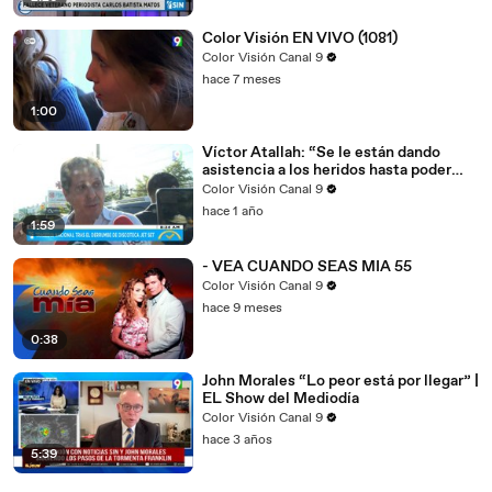
Color Visión EN VIVO (1081)
Color Visión Canal 9
hace 7 meses
1:00
Víctor Atallah: “Se le están dando
asistencia a los heridos hasta poder
sacarlos” | El Despertador
Color Visión Canal 9
hace 1 año
1:59
- VEA CUANDO SEAS MIA 55
Color Visión Canal 9
hace 9 meses
0:38
John Morales “Lo peor está por llegar” |
EL Show del Mediodía
Color Visión Canal 9
hace 3 años
5:39