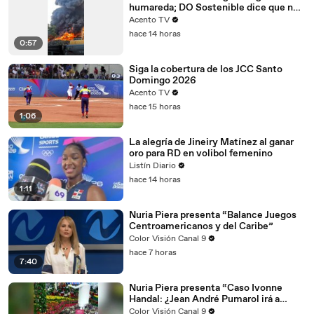
humareda; DO Sostenible dice que no
dejó víctimas
Acento TV
hace 14 horas
0:57
Siga la cobertura de los JCC Santo
Domingo 2026
Acento TV
hace 15 horas
1:06
La alegría de Jineiry Matínez al ganar
oro para RD en volibol femenino
Listín Diario
hace 14 horas
1:11
Nuria Piera presenta “Balance Juegos
Centroamericanos y del Caribe”
Color Visión Canal 9
hace 7 horas
7:40
Nuria Piera presenta “Caso Ivonne
Handal: ¿Jean André Pumarol irá a
juicio o mantendrá inimputabilidad?”
Color Visión Canal 9