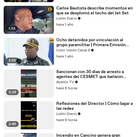
Carlos Bautista describe momentos en
que se desplomó el techo del Jet Set
Listín Diario
hace 1 año
1:33
Ocho detenidos por vinculación al
grupo paramilitar | Primera Emisión
SIN
Color Visión Canal 9
hace 1 año
2:50
Sancionan con 30 días de arresto a
agentes del CESMET que bailaron
dembow en el Metro
Acento TV
hace 8 horas
0:28
Reflexiones del Director | Cómo bajar a
las redes
Listín Diario
hace 8 horas
2:46
Incendio en Cancino genera gran