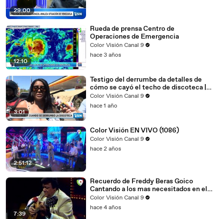
29:00
Rueda de prensa Centro de
Operaciones de Emergencia
Color Visión Canal 9
hace 3 años
12:10
Testigo del derrumbe da detalles de
cómo se cayó el techo de discoteca |
El Despertador
Color Visión Canal 9
hace 1 año
3:01
Color Visión EN VIVO (1086)
Color Visión Canal 9
hace 2 años
2:51:12
Recuerdo de Freddy Beras Goico
Cantando a los mas necesitados en el
Gordo de la semana
Color Visión Canal 9
hace 4 años
7:39