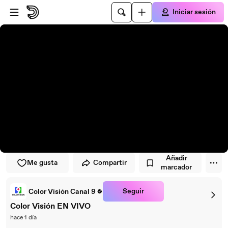
Saltar al reproductor
Saltar al contenido principal
Iniciar sesión
Añadir
Me gusta
Compartir
marcador
Seguir
Color Visión Canal 9
Color Visión EN VIVO
hace 1 día