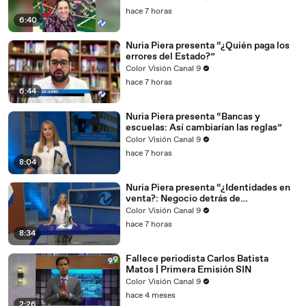
hace 7 horas
6:40
Nuria Piera presenta “¿Quién paga los
errores del Estado?”
Color Visión Canal 9
hace 7 horas
6:44
Nuria Piera presenta “Bancas y
escuelas: Así cambiarían las reglas”
Color Visión Canal 9
hace 7 horas
8:04
Nuria Piera presenta “¿Identidades en
venta?: Negocio detrás de
inscripciones en TSS”
Color Visión Canal 9
hace 7 horas
8:34
Fallece periodista Carlos Batista
Matos | Primera Emisión SIN
Color Visión Canal 9
hace 4 meses
2:26