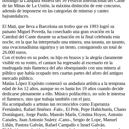
domingo la Lámpara Minera del 59 Festival Internacional del Cante
de las Minas de La Unión, la máxima distinción de este concurso,
además de imponerse en las categorías de mineras y cantes
bajoandaluces.
El Mati, que lleva a Barcelona un trofeo que en 1993 logró su
paisano Miguel Poveda, ha cosechado una gran ovación en la
Catedral del Cante durante su actuación en la final celebrada esta
noche, en la que ha interpretado una minera, una taranta, un taranto,
una ovacionadísima siguiriya y un tiento, consiguiendo un total de
26.000 euros.
Con el trofeo en su poder, su hijo en brazos y la alegría claramente
visible en su rostro, el cantaor ha regresado al escenario en la
madrugada más flamenca del año obsequiando con una minera al
público que había ocupado tres cuartas partes del aforo del antiguo
mercado público.
Matías López Expósito comenzó su andadura artística a la temprana
edad de los 12 años, aunque no es hasta los 19 años cuando decide
dedicarse plenamente a ello. Músico polifacético, no solo le interesa
el flamenco, sino que trabaja también con el jazz.
Ha acompañado a artistas tan reconocidos como Esperanza
Fernández, Rafael Jiménez -Falo-, El Pele, Pepe Habichuela, Chano
Domínguez, Jorge Pardo, Manolo Marín, Cristina Hoyos, Antonio
Canales, Juan Antonio Suárez -Cano-, Sergio de Lope, Manuel
Liñán, Pastora Galván, Rafael Campallo o Israel Galván.