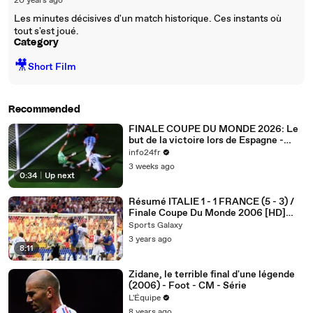
20 years ago
Les minutes décisives d'un match historique. Ces instants où
tout s'est joué.
Category
🎥
Short Film
Recommended
FINALE COUPE DU MONDE 2026: Le
but de la victoire lors de Espagne -
Argentine
info24fr
3 weeks ago
0:34
|
Up next
Résumé ITALIE 1 - 1 FRANCE (5 - 3) /
Finale Coupe Du Monde 2006 [HD]
[TF1]
Sports Galaxy
3 years ago
8:11
Zidane, le terrible final d'une légende
(2006) - Foot - CM - Série
L'Équipe
8 years ago