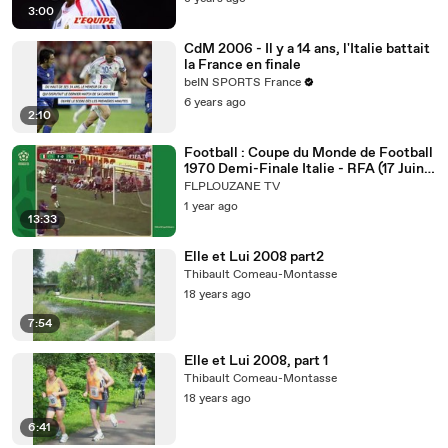
3:00
CdM 2006 - Il y a 14 ans, l'Italie battait
la France en finale
beIN SPORTS France
6 years ago
2:10
Football : Coupe du Monde de Football
1970 Demi-Finale Italie - RFA (17 Juin
1970, Mexico, Mexique)
FLPLOUZANE TV
1 year ago
13:33
Elle et Lui 2008 part2
Thibault Comeau-Montasse
18 years ago
7:54
Elle et Lui 2008, part 1
Thibault Comeau-Montasse
18 years ago
6:41