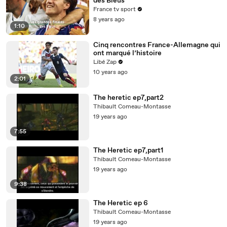
des Bleus
France tv sport
8 years ago
1:10
Cinq rencontres France-Allemagne qui
ont marqué l’histoire
Libé Zap
10 years ago
2:01
The heretic ep7,part2
Thibault Comeau-Montasse
19 years ago
7:55
The Heretic ep7,part1
Thibault Comeau-Montasse
19 years ago
9:38
The Heretic ep 6
Thibault Comeau-Montasse
19 years ago