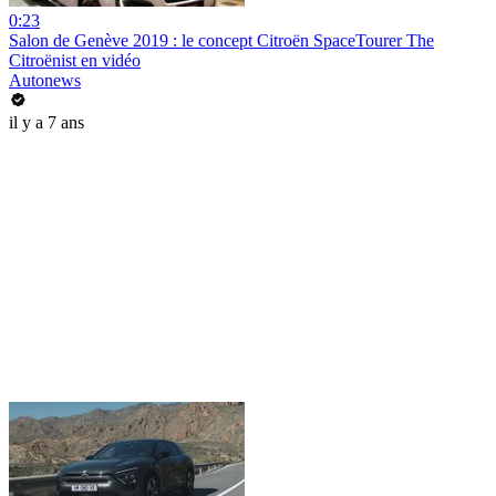
0:23
Salon de Genève 2019 : le concept Citroën SpaceTourer The
Citroënist en vidéo
Autonews
il y a 7 ans