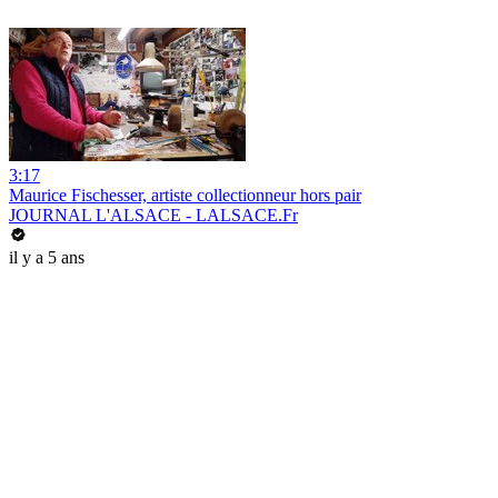
3:17
Maurice Fischesser, artiste collectionneur hors pair
JOURNAL L'ALSACE - LALSACE.Fr
il y a 5 ans