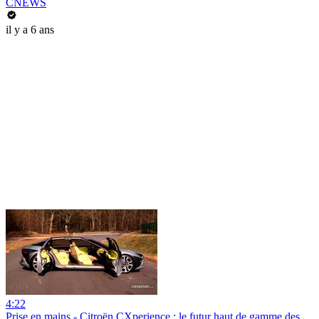
CNEWS
il y a 6 ans
4:22
Prise en mains - Citroën CXperience : le futur haut de gamme des