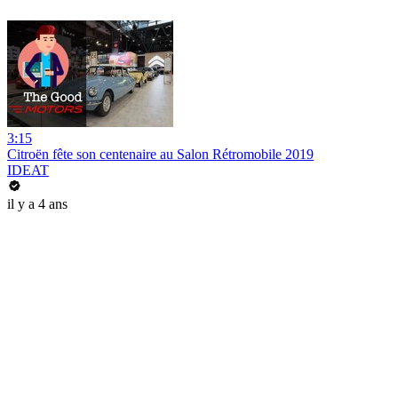
3:15
Citroën fête son centenaire au Salon Rétromobile 2019
IDEAT
il y a 4 ans