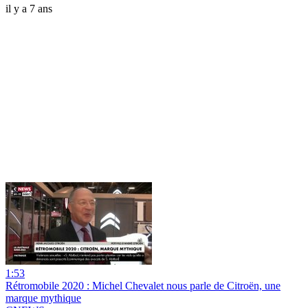
il y a 7 ans
1:53
Rétromobile 2020 : Michel Chevalet nous parle de Citroën, une
marque mythique