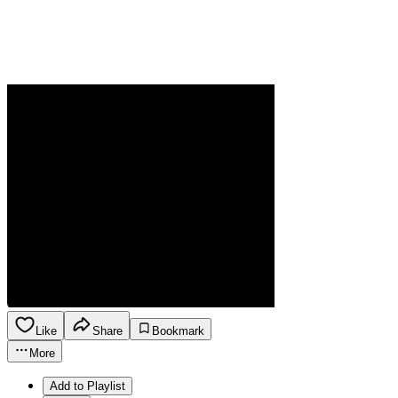
Like
Share
Bookmark
More
Add to Playlist