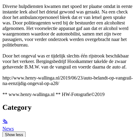
Diverse hulpdiensten kwamen met spoed ter plaatse omdat in eerste
instantie leek alsof het drietal gewond was geraakt. Na een check
door het ambulancepersoneel bleek dat er van letsel geen sprake
was. Door politieagenten werd bij de bestuurder een alcoholtest
afgenomen. Het voorselectie apparaat gaf aan dat er alcohol werd
waargenomen waardoor de automobilist, samen met zijn twee
passagiers, voor verder onderzoek werden overgebracht naar het
politiebureau.
Door het ongeval was er tijdelijk slechts één rijstrook beschikbaar
voor het verkeer. Bergingsbedrijf Hooikammer takelde de zwaar
gehavende B.M.W. van de vangrail en voerde daarna de auto af.
http://www.henry-wallinga.nl/2019/06/23/auto-belandt-op-vangrail-
na-eenzijdig-ongeval-op-a28/
** www.henry-wallinga.nl ** HW-Fotografie©2019
Category
🗞
News
Show less