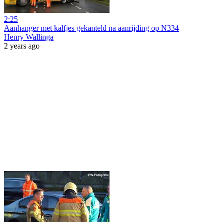
2:25
Aanhanger met kalfjes gekanteld na aanrijding op N334
Henry Wallinga
2 years ago