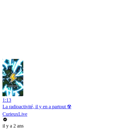
1:13
La radioactivité, il y en a partout ☢️
CurieuxLive
il y a 2 ans