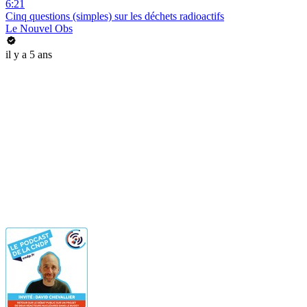
6:21
Cinq questions (simples) sur les déchets radioactifs
Le Nouvel Obs
il y a 5 ans