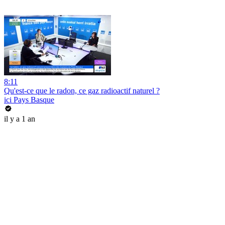
8:11
Qu'est-ce que le radon, ce gaz radioactif naturel ?
ici Pays Basque
il y a 1 an