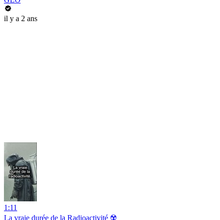
il y a 2 ans
1:11
La vraie durée de la Radioactivité ☢️