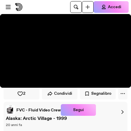
Vai al lettore
Passa al contenuto principale
Accedi
2
Condividi
Segnalibro
Segui
FVC - Fluid Video Crew
Alaska: Arctic Village - 1999
20 anni fa