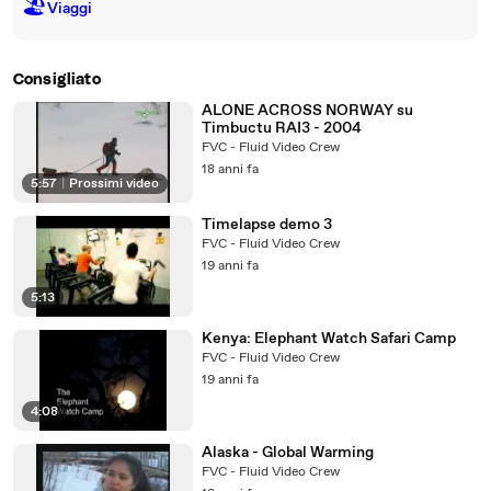
🏖
Viaggi
Consigliato
ALONE ACROSS NORWAY su
Timbuctu RAI3 - 2004
FVC - Fluid Video Crew
18 anni fa
5:57
|
Prossimi video
Timelapse demo 3
FVC - Fluid Video Crew
19 anni fa
5:13
Kenya: Elephant Watch Safari Camp
FVC - Fluid Video Crew
19 anni fa
4:08
Alaska - Global Warming
FVC - Fluid Video Crew