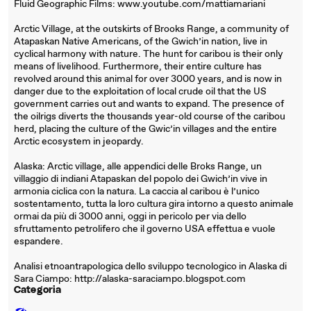
Fluid Geographic Films: www.youtube.com/mattiamariani
Arctic Village, at the outskirts of Brooks Range, a community of
Atapaskan Native Americans, of the Gwich’in nation, live in
cyclical harmony with nature. The hunt for caribou is their only
means of livelihood. Furthermore, their entire culture has
revolved around this animal for over 3000 years, and is now in
danger due to the exploitation of local crude oil that the US
government carries out and wants to expand. The presence of
the oilrigs diverts the thousands year-old course of the caribou
herd, placing the culture of the Gwic’in villages and the entire
Arctic ecosystem in jeopardy.
Alaska: Arctic village, alle appendici delle Broks Range, un
villaggio di indiani Atapaskan del popolo dei Gwich’in vive in
armonia ciclica con la natura. La caccia al caribou è l’unico
sostentamento, tutta la loro cultura gira intorno a questo animale
ormai da più di 3000 anni, oggi in pericolo per via dello
sfruttamento petrolifero che il governo USA effettua e vuole
espandere.
Analisi etnoantrapologica dello sviluppo tecnologico in Alaska di
Sara Ciampo: http://alaska-saraciampo.blogspot.com
Categoria