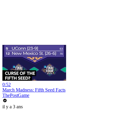
0:52
March Madness: Fifth Seed Facts
ThePostGame
il y a 3 ans