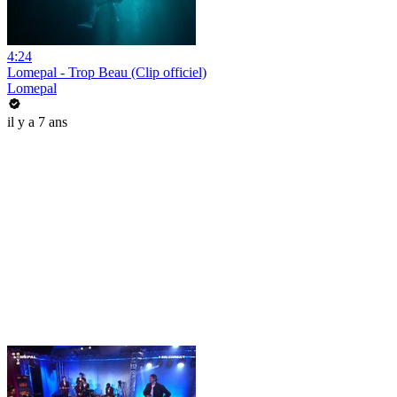
4:24
Lomepal - Trop Beau (Clip officiel)
Lomepal
il y a 7 ans