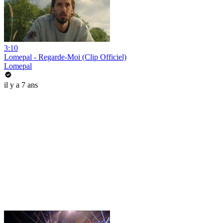
3:10
Lomepal - Regarde-Moi (Clip Officiel)
Lomepal
il y a 7 ans