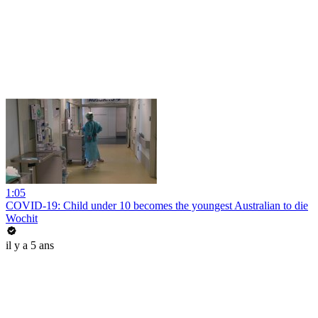
1:05
COVID-19: Child under 10 becomes the youngest Australian to die
Wochit
il y a 5 ans