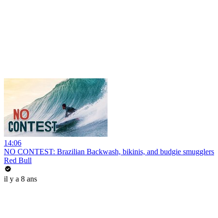
14:06
NO CONTEST: Brazilian Backwash, bikinis, and budgie smugglers
Red Bull
il y a 8 ans