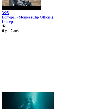
3:25
Lomepal - Mômes (Clip Officiel)
Lomepal
il y a 7 ans