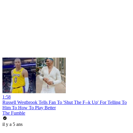
1:58
Russell Westbrook Tells Fan To 'Shut The F--k Up' For Telling To
Him To How To Play Better
The Fumble
il y a 5 ans