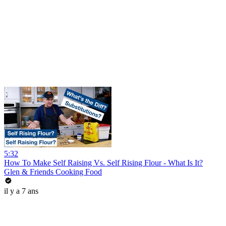
5:32
How To Make Self Raising Vs. Self Rising Flour - What Is It?
Glen & Friends Cooking Food
il y a 7 ans