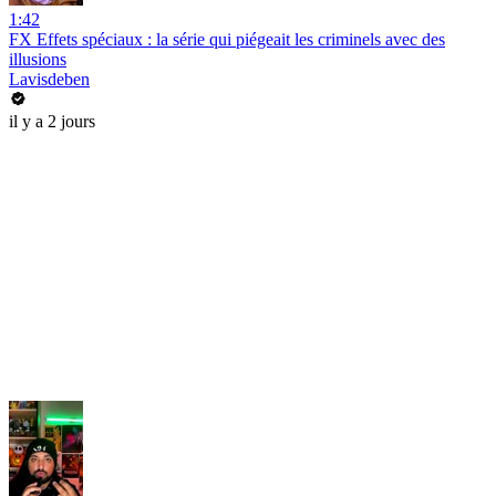
1:42
FX Effets spéciaux : la série qui piégeait les criminels avec des
illusions
Lavisdeben
il y a 2 jours