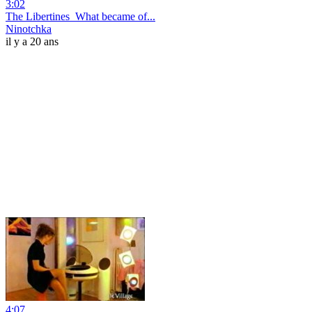
3:02
The Libertines_What became of...
Ninotchka
il y a 20 ans
4:07