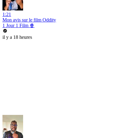
1:21
Mon avis sur le film Oddity
1 Jour 1 Film 🍿
il y a 18 heures