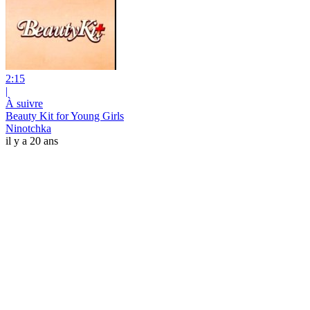
2:15
|
À suivre
Beauty Kit for Young Girls
Ninotchka
il y a 20 ans