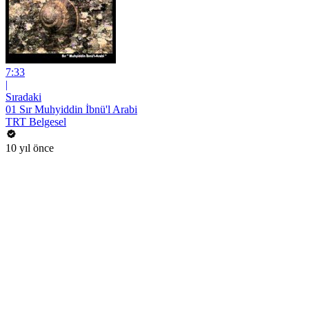
7:33
|
Sıradaki
01 Sır Muhyiddin İbnü'l Arabi
TRT Belgesel
10 yıl önce