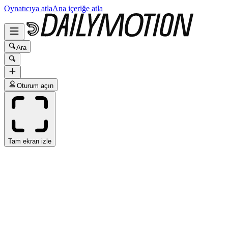
Oynatıcıya atla
Ana içeriğe atla
Ara
Oturum açın
Tam ekran izle