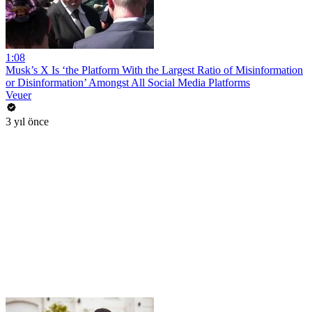
1:08
Musk’s X Is ‘the Platform With the Largest Ratio of Misinformation
or Disinformation’ Amongst All Social Media Platforms
Veuer
3 yıl önce