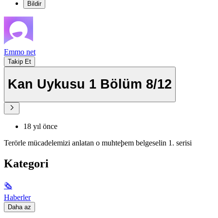
Bildir
Emmo net
Takip Et
Kan Uykusu 1 Bölüm 8/12
18 yıl önce
Terörle mücadelemizi anlatan o muhteþem belgeselin 1. serisi
Kategori
🗞
Haberler
Daha az