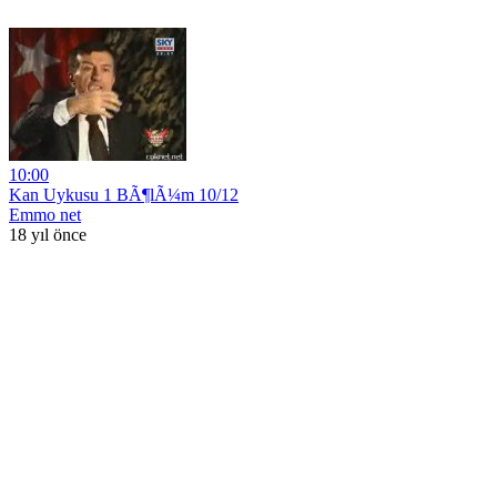
10:00
Kan Uykusu 1 BÃ¶lÃ¼m 10/12
Emmo net
18 yıl önce