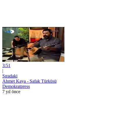
3:51
|
Sıradaki
Ahmet Kaya - Şafak Türküsü
Demokratpress
7 yıl önce