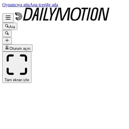
Oynatıcıya atla
Ana içeriğe atla
Ara
Oturum açın
Tam ekran izle