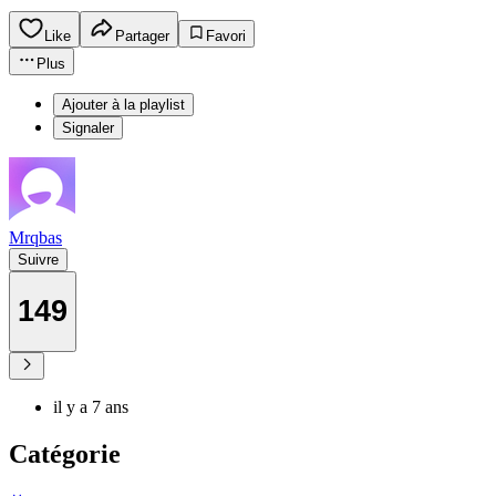
Like
Partager
Favori
Plus
Ajouter à la playlist
Signaler
Mrqbas
Suivre
149
il y a 7 ans
Catégorie