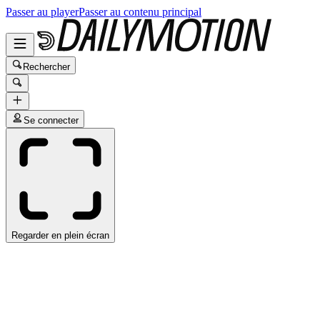
Passer au player
Passer au contenu principal
Rechercher
Se connecter
Regarder en plein écran