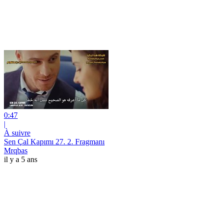
0:47
|
À suivre
Sen Çal Kapımı 27. 2. Fragmanı
Mrqbas
il y a 5 ans