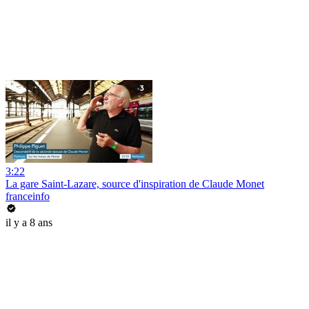
3:22
La gare Saint-Lazare, source d'inspiration de Claude Monet
franceinfo
il y a 8 ans