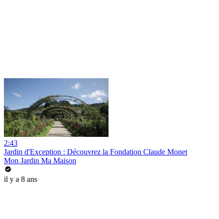
2:43
Jardin d'Exception : Découvrez la Fondation Claude Monet
Mon Jardin Ma Maison
il y a 8 ans