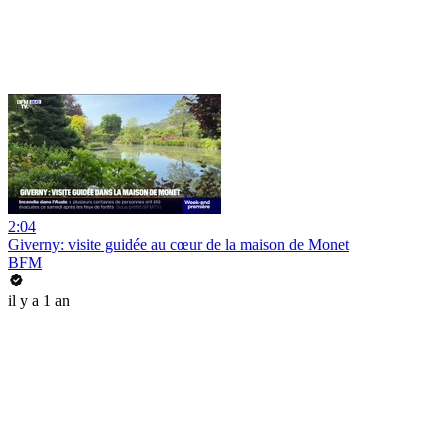
2:04
Giverny: visite guidée au cœur de la maison de Monet
BFM
il y a 1 an