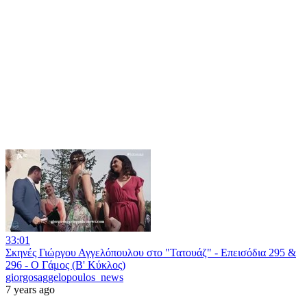
33:01
Σκηνές Γιώργου Αγγελόπουλου στο "Τατουάζ" - Επεισόδια 295 &
296 - Ο Γάμος (Β' Κύκλος)
giorgosaggelopoulos_news
7 years ago