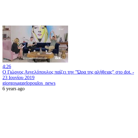
4:26
Ο Γιώργος Αγγελόπουλος παίζει την "Ώρα της αλήθειας" στο dot. -
23 Ιουνίου 2019
giorgosaggelopoulos_news
6 years ago