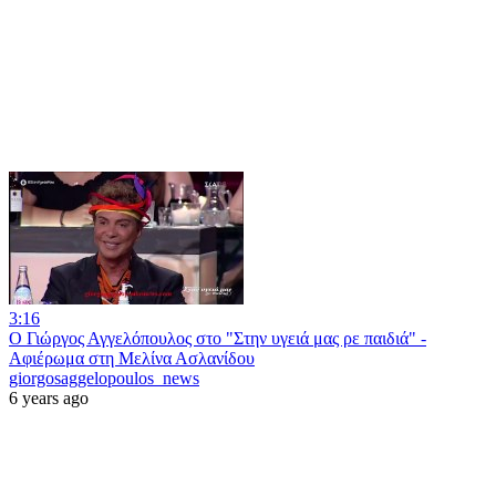
3:16
Ο Γιώργος Αγγελόπουλος στο "Στην υγειά μας ρε παιδιά" -
Αφιέρωμα στη Μελίνα Ασλανίδου
giorgosaggelopoulos_news
6 years ago