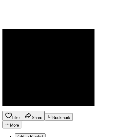
Like
Share
Bookmark
More
Add to Playlist