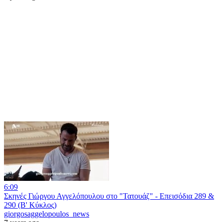
6:09
Σκηνές Γιώργου Αγγελόπουλου στο "Τατουάζ" - Επεισόδια 289 &
290 (Β' Κύκλος)
giorgosaggelopoulos_news