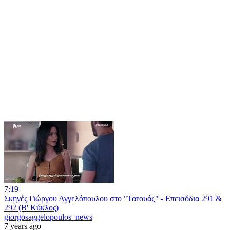
7:19
Σκηνές Γιώργου Αγγελόπουλου στο "Τατουάζ" - Επεισόδια 291 &
292 (Β' Κύκλος)
giorgosaggelopoulos_news
7 years ago