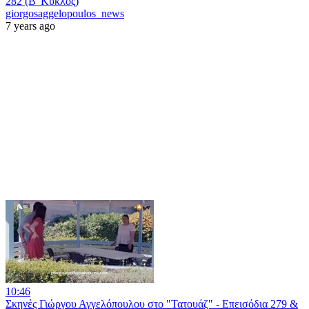
282 (Β' Κύκλος)
giorgosaggelopoulos_news
7 years ago
10:46
Σκηνές Γιώργου Αγγελόπουλου στο "Τατουάζ" - Επεισόδια 279 &