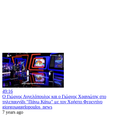
49:16
Ο Γιώργος Αγγελόπουλος και ο Γιώργος Χρανιώτης στο
τηλεπαιχνίδι "Πάνω Κάτω" με τον Χρήστο Φερεντίνο
giorgosaggelopoulos_news
7 years ago