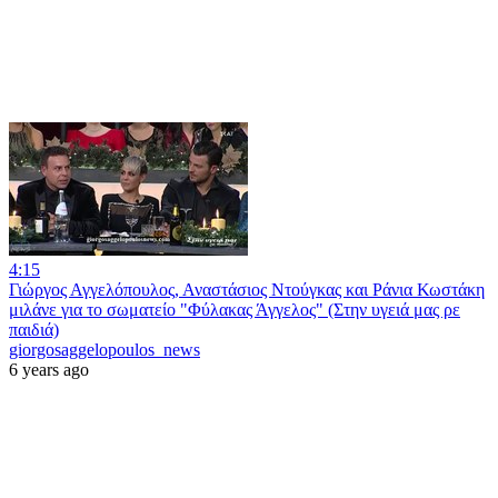
4:15
Γιώργος Αγγελόπουλος, Αναστάσιος Ντούγκας και Ράνια Κωστάκη
μιλάνε για το σωματείο "Φύλακας Άγγελος" (Στην υγειά μας ρε
παιδιά)
giorgosaggelopoulos_news
6 years ago