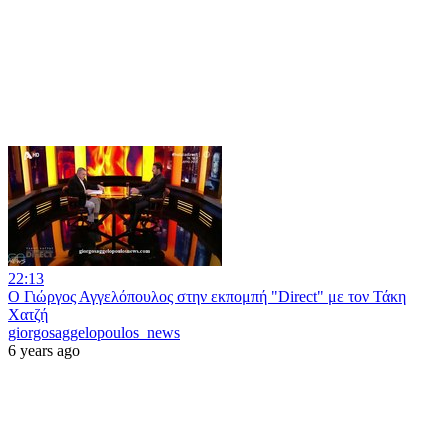
22:13
Ο Γιώργος Αγγελόπουλος στην εκπομπή "Direct" με τον Τάκη
Χατζή
giorgosaggelopoulos_news
6 years ago