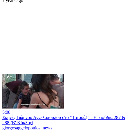
7 years ago
5:08
Σκηνές Γιώργου Αγγελόπουλου στο "Τατουάζ" - Επεισόδια 287 &
288 (Β' Κύκλος)
giorgosaggelopoulos_news