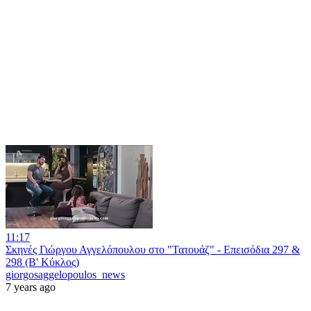
11:17
Σκηνές Γιώργου Αγγελόπουλου στο "Τατουάζ" - Επεισόδια 297 &
298 (Β' Κύκλος)
giorgosaggelopoulos_news
7 years ago