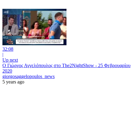
32:08
|
Up next
Ο Γιώργος Αγγελόπουλος στο The2NightShow - 25 Φεβρουαρίου
2020
giorgosaggelopoulos_news
5 years ago