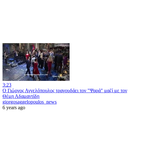
3:23
Ο Γιώργος Αγγελόπουλος τραγουδάει τον "Ψαρά" μαζί με τον
Θέμη Αδαμαντίδη
giorgosaggelopoulos_news
6 years ago