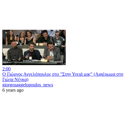
2:00
Ο Γιώργος Αγγελόπουλος στο "Στην Υγειά μας" (Αφιέρωμα στη
Γιώτα Νέγκα)
giorgosaggelopoulos_news
6 years ago