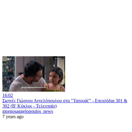
16:02
Σκηνές Γιώργου Αγγελόπουλου στο "Τατουάζ" - Επεισόδια 301 &
302 (Β' Κύκλος - Τελευταίο)
giorgosaggelopoulos_news
7 years ago