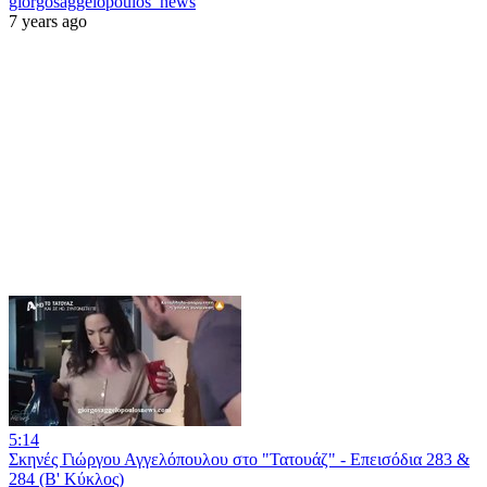
giorgosaggelopoulos_news
7 years ago
5:14
Σκηνές Γιώργου Αγγελόπουλου στο "Τατουάζ" - Επεισόδια 283 &
284 (Β' Κύκλος)