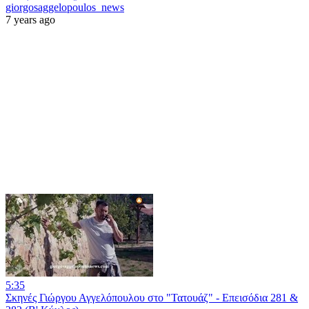
giorgosaggelopoulos_news
7 years ago
5:35
Σκηνές Γιώργου Αγγελόπουλου στο "Τατουάζ" - Επεισόδια 281 &