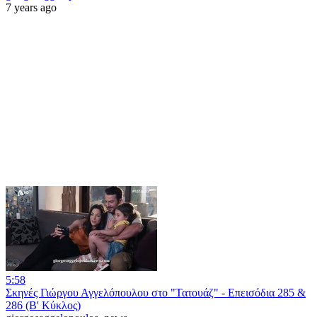
7 years ago
5:58
Σκηνές Γιώργου Αγγελόπουλου στο "Τατουάζ" - Επεισόδια 285 &
286 (Β' Κύκλος)