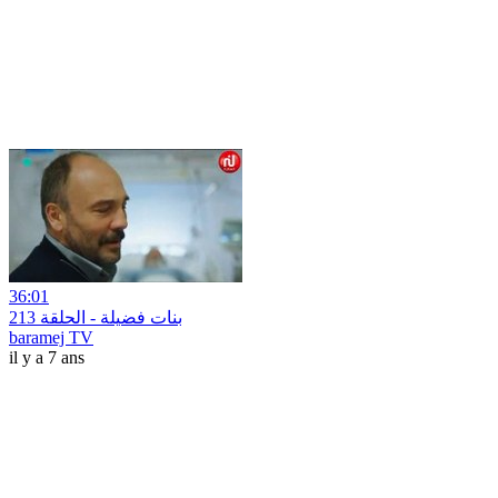
36:01
بنات فضيلة - الحلقة 213
baramej TV
il y a 7 ans