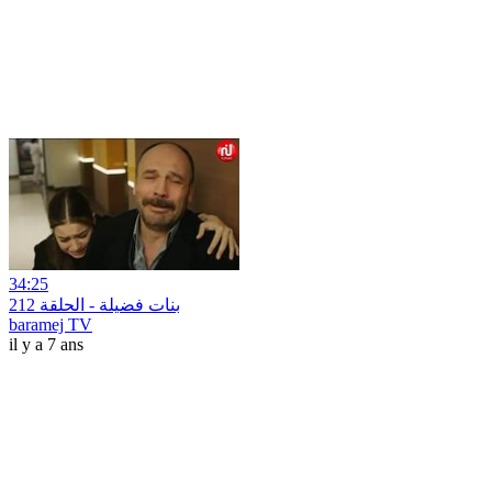
34:25
بنات فضيلة - الحلقة 212
baramej TV
il y a 7 ans