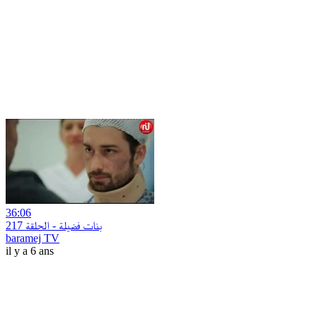
36:06
بنات فضيلة - الحلقة 217
baramej TV
il y a 6 ans