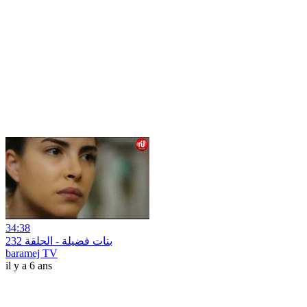
34:38
بنات فضيلة - الحلقة 232
baramej TV
il y a 6 ans