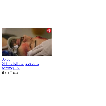
35:53
بنات فضيلة - الحلقة 211
baramej TV
il y a 7 ans