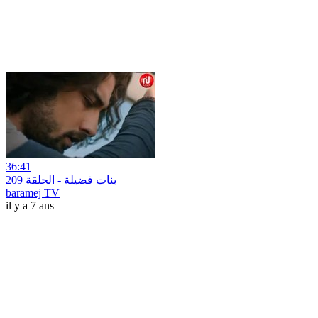
36:41
بنات فضيلة - الحلقة 209
baramej TV
il y a 7 ans