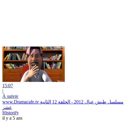
15:07
|
À suivre
www.Dramacafe.tv مسلسل طيش عيال 2012 - الحلقة 12 الثانية
عشر
Historify
il y a 5 ans