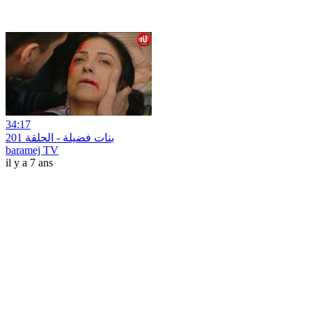
34:17
بنات فضيلة - الحلقة 201
baramej TV
il y a 7 ans