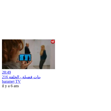
28:49
بنات فضيلة - الحلقة 216
baramej TV
il y a 6 ans