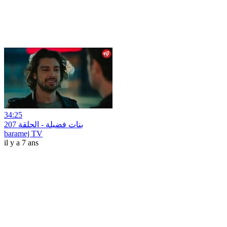
34:25
بنات فضيلة - الحلقة 207
baramej TV
il y a 7 ans