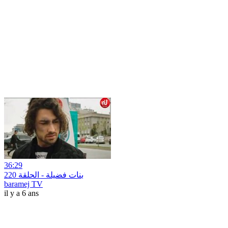
36:29
بنات فضيلة - الحلقة 220
baramej TV
il y a 6 ans