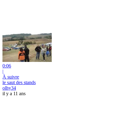
0:06
|
À suivre
le saut des stands
olhy34
il y a 11 ans