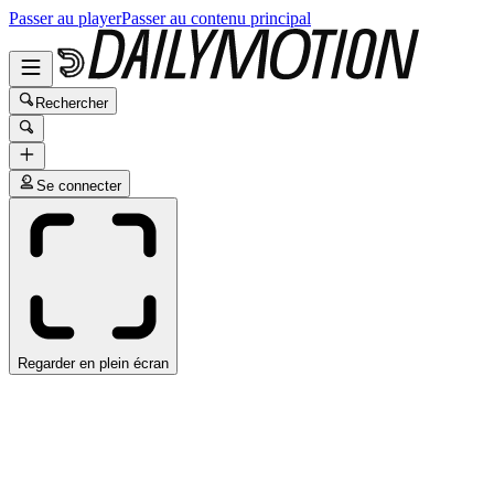
Passer au player
Passer au contenu principal
Rechercher
Se connecter
Regarder en plein écran