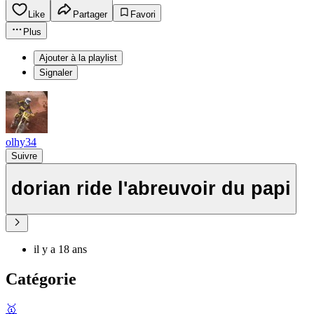
Like
Partager
Favori
Plus
Ajouter à la playlist
Signaler
olhy34
Suivre
dorian ride l'abreuvoir du papi
il y a 18 ans
Catégorie
🥇