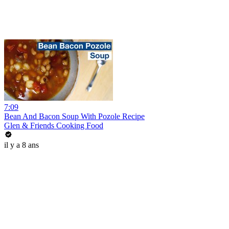
7:09
Bean And Bacon Soup With Pozole Recipe
Glen & Friends Cooking Food
il y a 8 ans