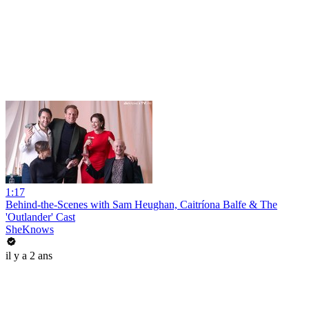
1:17
Behind-the-Scenes with Sam Heughan, Caitríona Balfe & The
'Outlander' Cast
SheKnows
il y a 2 ans