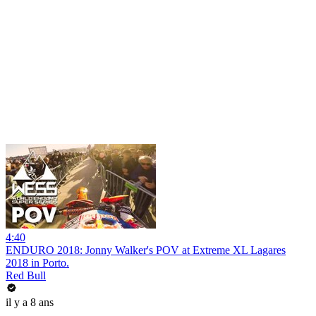
4:40
ENDURO 2018: Jonny Walker's POV at Extreme XL Lagares
2018 in Porto.
Red Bull
il y a 8 ans