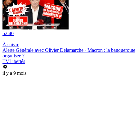
52:40
|
À suivre
Alerte Générale avec Olivier Delamarche - Macron : la banqueroute
organisée ?
TVLibertés
il y a 9 mois