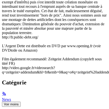
exempt d'intérêts) puis s'est interdit toute création monétaire en
interdisant tout recours à l'emprunt auprès de sa banque centrale à
travers le traité européen. Cet état de fait, malicieusement déguisé,
rend tout investissement "hors de prix". Ainsi nous sommes assis sur
une montage de dettes artificielles dont les conséquences sont
dramatiques: Diminution générale du pouvoir d'achat, extension de
la pauvreté et misère absolue pour une majeure partie de la
population terrestre.
http://fr.public-debt.org/
L'Argent Dette est distribuée en DVD par www.opening.fr (voir
DVDtoile ou Amazon)
Film également recommandé: Zeitgeist Addendum (copyleft sous
titré FR)
http://video.google.fr/videosearch?
q=zeitgeist+addendum&hl=fr&emb=0&aq=o#q=zeitgeist%20adde
Catégorie
🗞
News
Voir moins