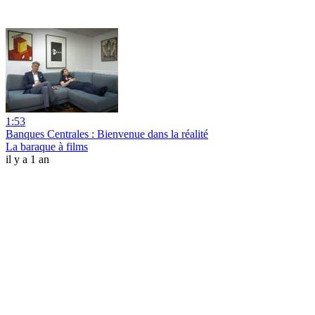
1:53
Banques Centrales : Bienvenue dans la réalité
La baraque à films
il y a 1 an