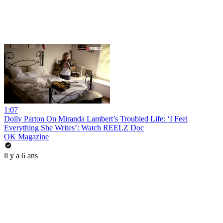
1:07
Dolly Parton On Miranda Lambert’s Troubled Life: ‘I Feel
Everything She Writes’: Watch REELZ Doc
OK Magazine
il y a 6 ans