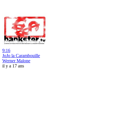
9:16
JoJo la Carambouille
Werner Malone
il y a 17 ans