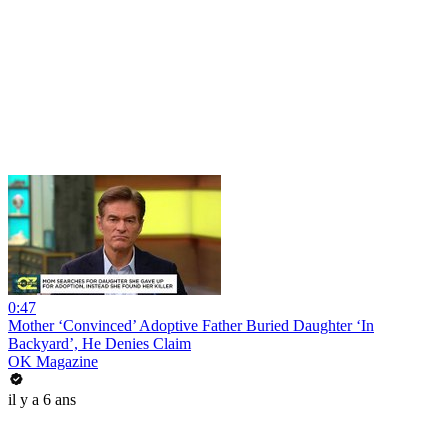
0:47
Mother ‘Convinced’ Adoptive Father Buried Daughter ‘In
Backyard’, He Denies Claim
OK Magazine
il y a 6 ans