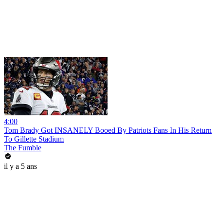
4:00
Tom Brady Got INSANELY Booed By Patriots Fans In His Return
To Gillette Stadium
The Fumble
il y a 5 ans