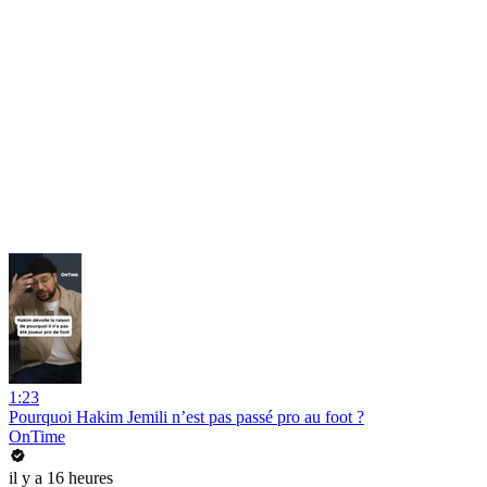
1:23
Pourquoi Hakim Jemili n’est pas passé pro au foot ?
OnTime
il y a 16 heures