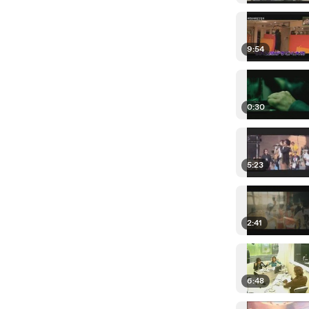
9:54
0:30
5:23
2:41
6:48