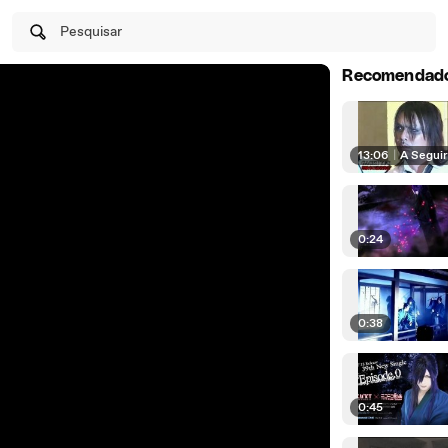
Pesquisar
Recomendad
13:06
|
A Segui
0:24
0:38
0:45