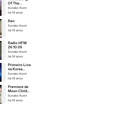
Of The
seventh nigth
Sunako Kumi
unplugged
há 18 anos
Ren
Sunako Kumi
há 18 anos
Radio HFM
26.10.05
Sunako Kumi
há 18 anos
Primeiro Live
na Korea
[News2006]
Sunako Kumi
há 18 anos
Premiere de
Moon Child
28.03.2003
Sunako Kumi
há 18 anos