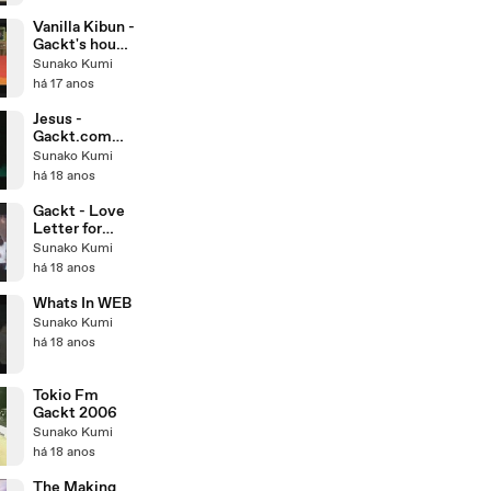
Vanilla Kibun -
Gackt's house
[19.11.2008
Sunako Kumi
part - 2]
há 17 anos
Jesus -
Gackt.com
[31.10.2008]
Sunako Kumi
há 18 anos
Gackt - Love
Letter for
ASIAN Dears
Sunako Kumi
há 18 anos
Whats In WEB
Sunako Kumi
há 18 anos
Tokio Fm
Gackt 2006
Sunako Kumi
há 18 anos
The Making