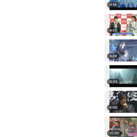
0:15
4:57
3:28
0:23
5:00
10:00