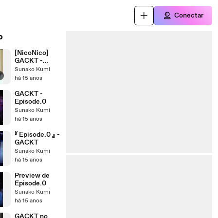
Conectar
o
[NicoNico]
GACKT -
Yellow Fried
Sunako Kumi
r
Chickenz
há 15 anos
Press
Conferencia
GACKT -
(09.06.2011)
Episode.0
Sunako Kumi
há 15 anos
『 Episode.0 』 -
GACKT
Sunako Kumi
há 15 anos
Preview de
Episode.0
Sunako Kumi
há 15 anos
GACKT no