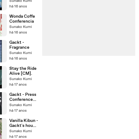
Sunako Kumi
há 16 anos
Wonda Coffe
Conferencia
Sunako Kumi
há 16 anos
Gackt -
Fragrance
Sunako Kumi
há 16 anos
Stay the Ride
Alive [CM].
Sunako Kumi
há 17 anos
Gackt - Press
Conference
sobre
Sunako Kumi
NemuriXGAC
há 17 anos
KT
(11.05.2009)
Vanilla Kibun -
Gackt's house
[19.11.2008
Sunako Kumi
part - 1]
há 17 anos