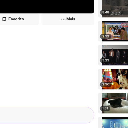
8:48
Favorito
Mais
2:32
3:23
2:30
1:31