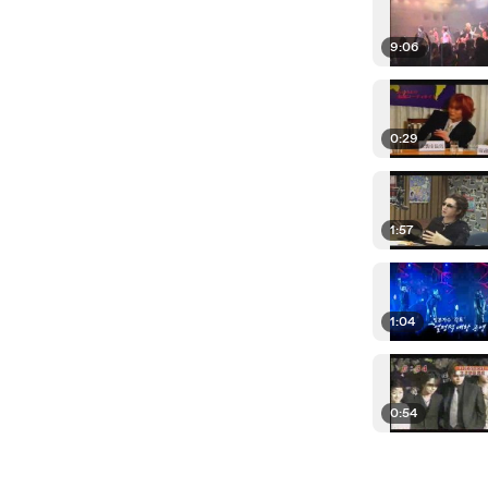
9:06
0:29
1:57
1:04
0:54