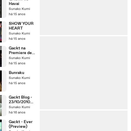
Havai
Sunako Kumi
há 15 anos
SHOW YOUR
HEART
Sunako Kumi
há 15 anos
Gackt na
Premiere de
Supernatural
Sunako Kumi
há 15 anos
Bunraku
Sunako Kumi
há 15 anos
Gackt Blog -
23/10/2010
(12:01)
Sunako Kumi
há 16 anos
Gackt - Ever
(Preview)