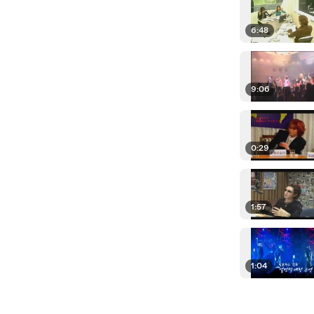
6:48
9:06
0:29
1:57
1:04