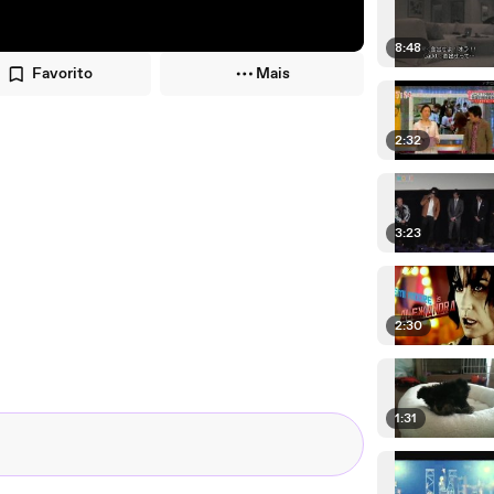
8:48
Favorito
Mais
2:32
3:23
2:30
1:31