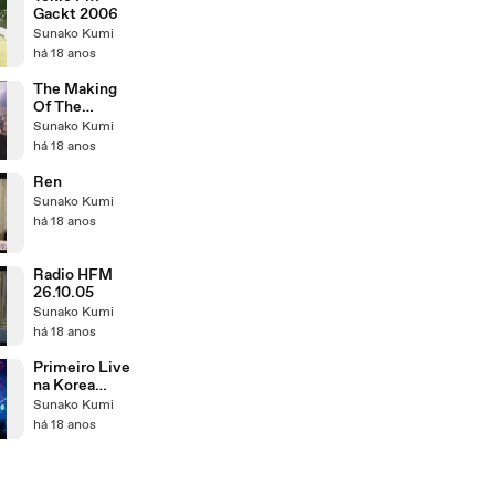
Gackt 2006
Sunako Kumi
há 18 anos
The Making
Of The
seventh nigth
Sunako Kumi
unplugged
há 18 anos
Ren
Sunako Kumi
há 18 anos
Radio HFM
26.10.05
Sunako Kumi
há 18 anos
Primeiro Live
na Korea
[News2006]
Sunako Kumi
há 18 anos