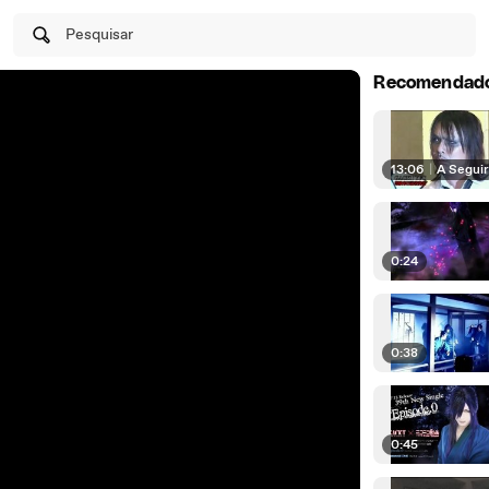
Pesquisar
Recomendad
13:06
|
A Segui
0:24
0:38
0:45