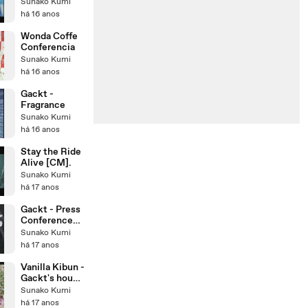
Sunako Kumi
há 16 anos
Wonda Coffe
Conferencia
Sunako Kumi
há 16 anos
Gackt -
Fragrance
Sunako Kumi
há 16 anos
Stay the Ride
Alive [CM].
Sunako Kumi
há 17 anos
Gackt - Press
Conference
sobre
Sunako Kumi
NemuriXGAC
há 17 anos
KT
(11.05.2009)
Vanilla Kibun -
Gackt's house
[19.11.2008
Sunako Kumi
part - 1]
há 17 anos