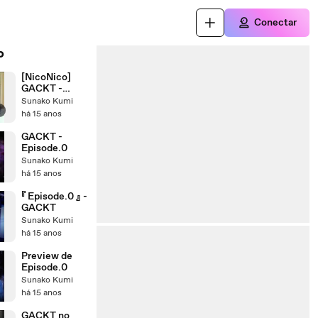
Conectar
o
[NicoNico]
GACKT -
Yellow Fried
Sunako Kumi
r
Chickenz
há 15 anos
Press
Conferencia
GACKT -
(09.06.2011)
Episode.0
Sunako Kumi
há 15 anos
『 Episode.0 』 -
GACKT
Sunako Kumi
há 15 anos
Preview de
Episode.0
Sunako Kumi
há 15 anos
GACKT no