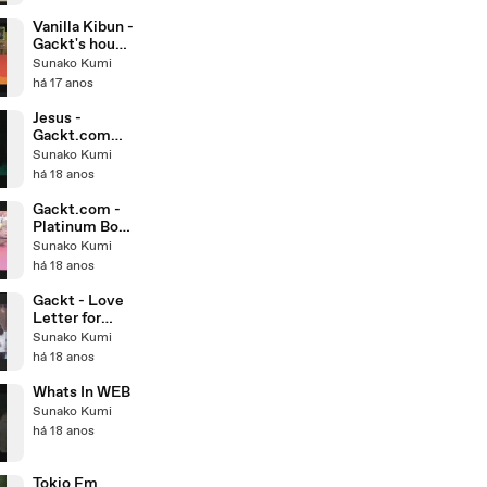
Vanilla Kibun -
Gackt's house
[19.11.2008
Sunako Kumi
part - 2]
há 17 anos
Jesus -
Gackt.com
[31.10.2008]
Sunako Kumi
há 18 anos
Gackt.com -
Platinum Box
IX
Sunako Kumi
[19.10.2008]
há 18 anos
Gackt - Love
Letter for
ASIAN Dears
Sunako Kumi
há 18 anos
Whats In WEB
Sunako Kumi
há 18 anos
Tokio Fm