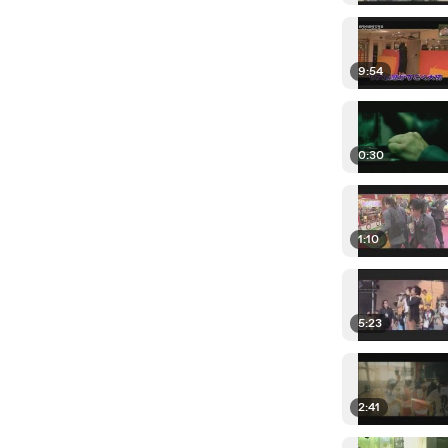
9:54
0:30
1:10
5:23
2:41