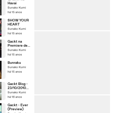
Havai
Sunako Kumi
há 15 anos
SHOW YOUR
HEART
Sunako Kumi
há 15 anos
Gackt na
Premiere de
Supernatural
Sunako Kumi
há 15 anos
Bunraku
Sunako Kumi
há 15 anos
Gackt Blog -
23/10/2010
(12:01)
Sunako Kumi
há 16 anos
Gackt - Ever
(Preview)