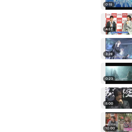
0:15
4:57
3:28
0:23
5:00
10:00