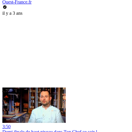
Ouest-France.fr
il y a 3 ans
3:50
Demi-finale de haut niveau dans Top Chef ce soir !