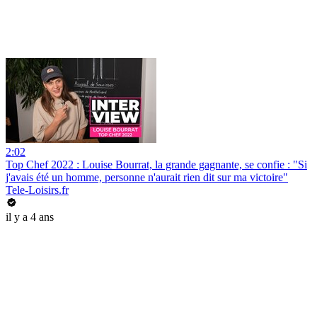
2:02
Top Chef 2022 : Louise Bourrat, la grande gagnante, se confie : "Si
j'avais été un homme, personne n'aurait rien dit sur ma victoire"
Tele-Loisirs.fr
il y a 4 ans