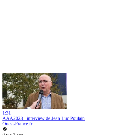
1:31
AAA2023 - interview de Jean-Luc Poulain
Ouest-France.fr