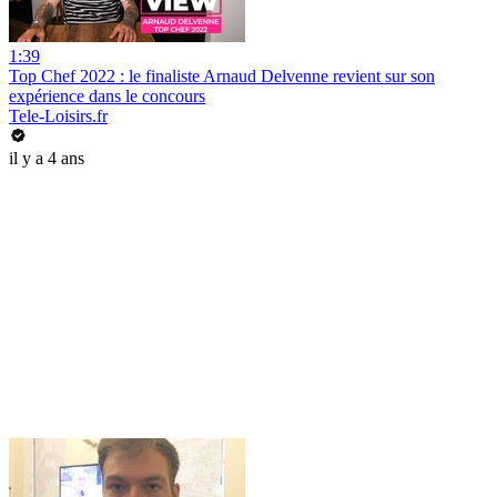
1:39
Top Chef 2022 : le finaliste Arnaud Delvenne revient sur son
expérience dans le concours
Tele-Loisirs.fr
il y a 4 ans