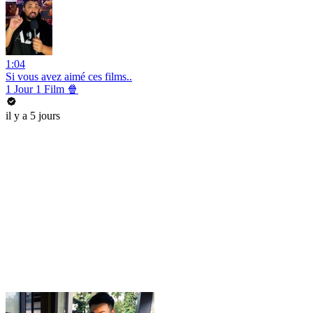
1:04
Si vous avez aimé ces films..
1 Jour 1 Film 🍿
il y a 5 jours