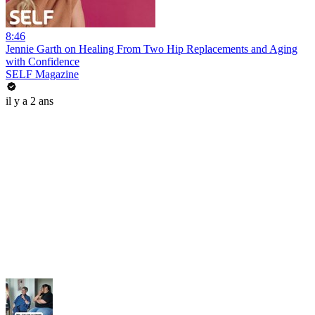
8:46
Jennie Garth on Healing From Two Hip Replacements and Aging
with Confidence
SELF Magazine
il y a 2 ans