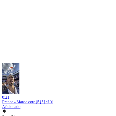
0:21
France - Maroc core 🇫🇷🇲🇦
Aficionado