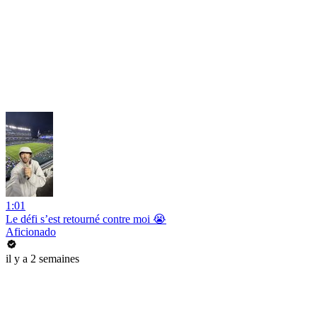
1:01
Le défi s’est retourné contre moi 😭
Aficionado
il y a 2 semaines