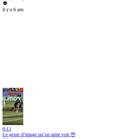
il y a 6 ans
0:13
Le genre d’image qu’on aime voir 🥹