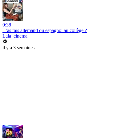
0:38
T’as fais allemand ou espagnol au collège ?
Lala_cinema
il y a 3 semaines