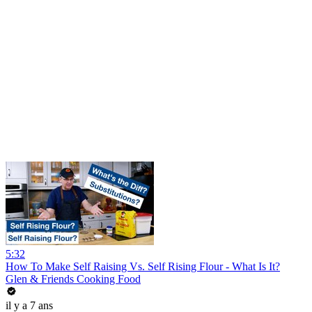
5:32
How To Make Self Raising Vs. Self Rising Flour - What Is It?
Glen & Friends Cooking Food
il y a 7 ans