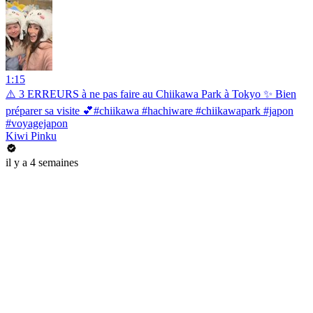
1:15
⚠️ 3 ERREURS à ne pas faire au Chiikawa Park à Tokyo ✨ Bien
préparer sa visite 💕#chiikawa #hachiware #chiikawapark #japon
#voyagejapon
Kiwi Pinku
il y a 4 semaines