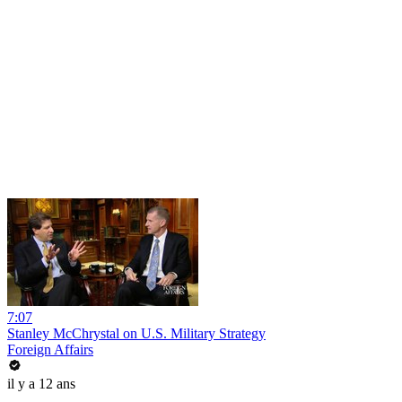
7:07
Stanley McChrystal on U.S. Military Strategy
Foreign Affairs
il y a 12 ans