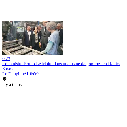
0:23
Le ministre Bruno Le Maire dans une usine de gommes en Haute-
Savoie
Le Dauphiné Libéré
il y a 6 ans