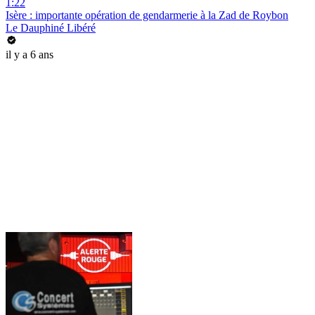
1:22
Isère : importante opération de gendarmerie à la Zad de Roybon
Le Dauphiné Libéré
il y a 6 ans