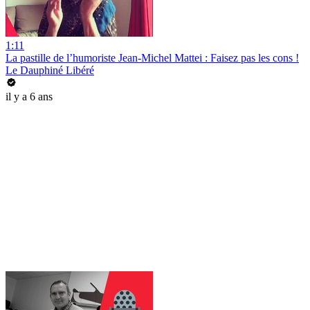
1:11
La pastille de l’humoriste Jean-Michel Mattei : Faisez pas les cons !
Le Dauphiné Libéré
il y a 6 ans