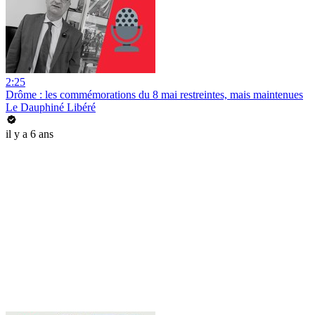
2:25
Drôme : les commémorations du 8 mai restreintes, mais maintenues
Le Dauphiné Libéré
il y a 6 ans