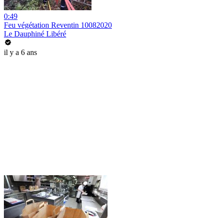
0:49
Feu végétation Reventin 10082020
Le Dauphiné Libéré
il y a 6 ans