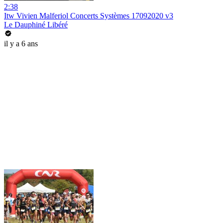
2:38
Itw Vivien Malferiol Concerts Systèmes 17092020 v3
Le Dauphiné Libéré
il y a 6 ans