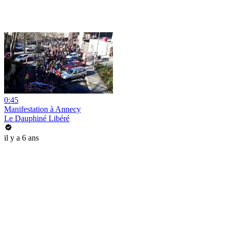
0:45
Manifestation à Annecy
Le Dauphiné Libéré
il y a 6 ans