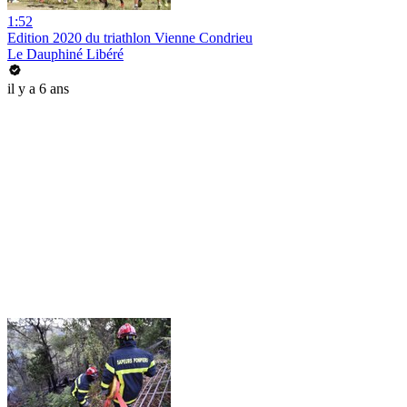
1:52
Edition 2020 du triathlon Vienne Condrieu
Le Dauphiné Libéré
il y a 6 ans