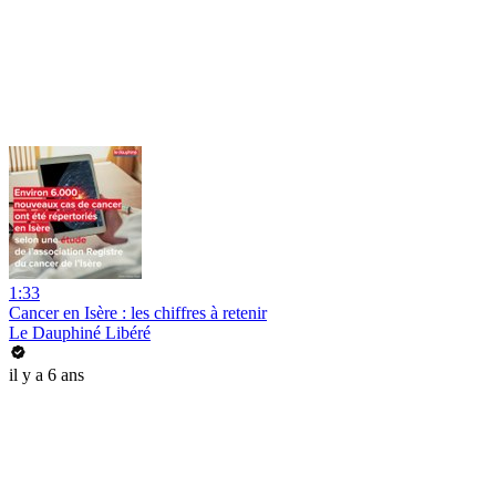
1:33
Cancer en Isère : les chiffres à retenir
Le Dauphiné Libéré
il y a 6 ans