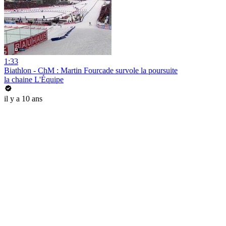
1:33
Biathlon - ChM : Martin Fourcade survole la poursuite
la chaine L'Équipe
il y a 10 ans