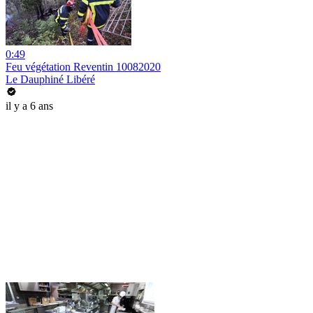
0:49
Feu végétation Reventin 10082020
Le Dauphiné Libéré
il y a 6 ans