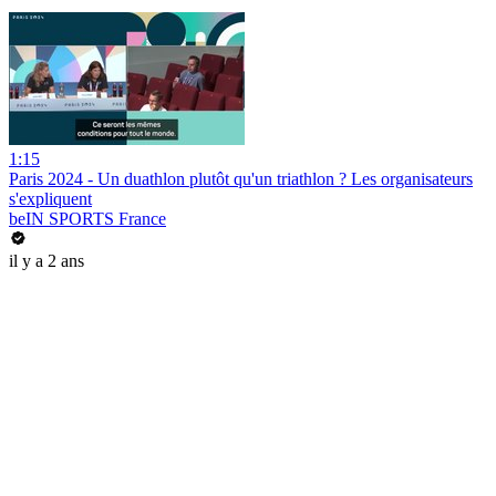
1:15
Paris 2024 - Un duathlon plutôt qu'un triathlon ? Les organisateurs
s'expliquent
beIN SPORTS France
il y a 2 ans