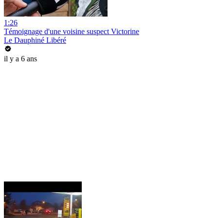
1:26
Témoignage d'une voisine suspect Victorine
Le Dauphiné Libéré
il y a 6 ans