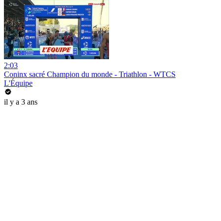
2:03
Coninx sacré Champion du monde - Triathlon - WTCS
L'Équipe
il y a 3 ans