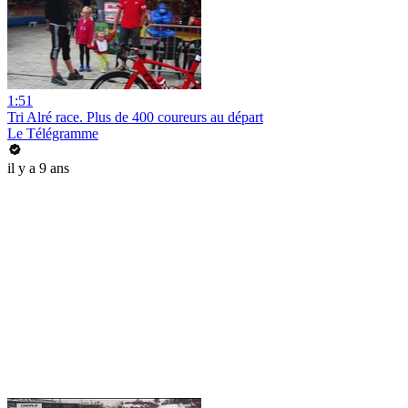
1:51
Tri Alré race. Plus de 400 coureurs au départ
Le Télégramme
il y a 9 ans