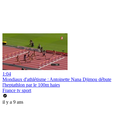
1:04
Mondiaux d'athlétisme : Antoinette Nana Djimou débute
l'heptathlon par le 100m haies
France tv sport
il y a 9 ans