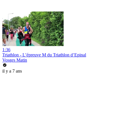
1:36
Triathlon - L’épreuve M du Triathlon d’Epinal
Vosges Matin
il y a 7 ans