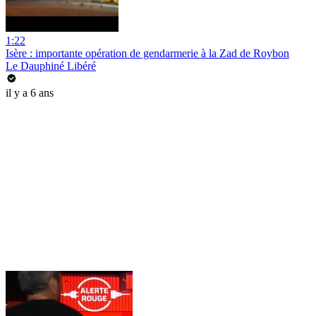
1:22
Isère : importante opération de gendarmerie à la Zad de Roybon
Le Dauphiné Libéré
il y a 6 ans