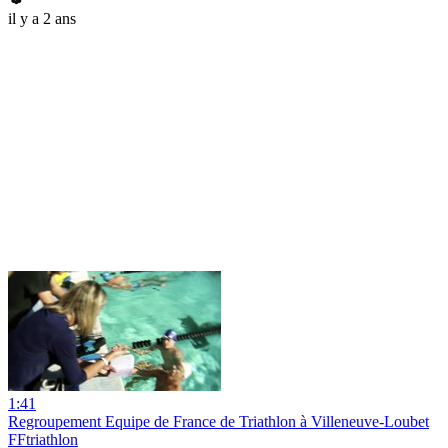
il y a 2 ans
1:41
Regroupement Equipe de France de Triathlon à Villeneuve-Loubet
FFtriathlon