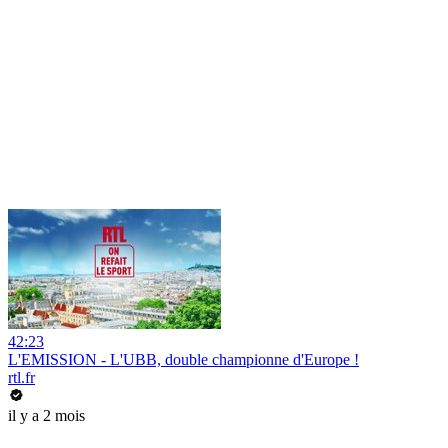
42:23
L'EMISSION - L'UBB, double championne d'Europe !
rtl.fr
il y a 2 mois