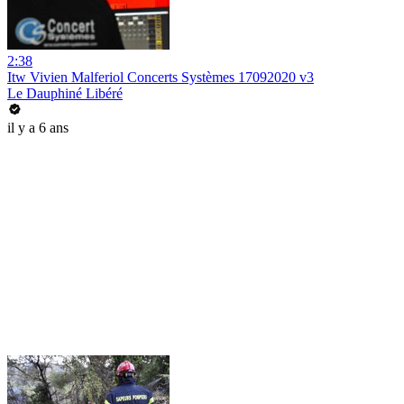
2:38
Itw Vivien Malferiol Concerts Systèmes 17092020 v3
Le Dauphiné Libéré
il y a 6 ans