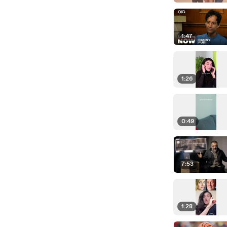
1:47
1:26
0:49
7:53
1:28