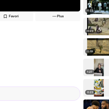
0:22
Favori
Plus
0:23
0:19
1:27
0:23