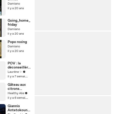
Damiano
il y a 20 ans
Going_home_
friday
Damiano
il y a 20 ans
Popo roxing
Damiano
il y a 20 ans
POV : la
déconseillère
d’orientation
Laurène ✨
il y a 7 semaines
Gâteau aux
citrons
entiers 🍋
Healthy Alie
il y a 6 semaines
Giannis
Antetokounm