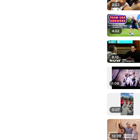
2:23
4:52
8:12
1:08
0:07
12:39