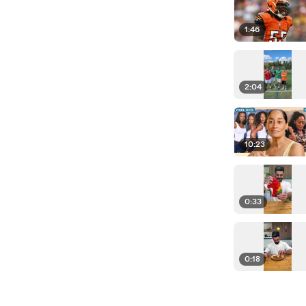
1:46
2:04
10:23
0:33
0:18