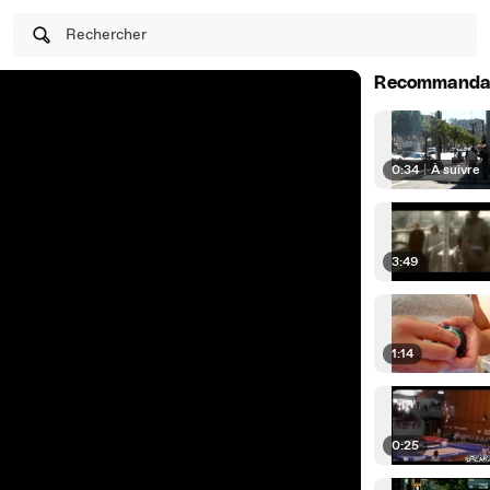
Rechercher
Recommanda
0:34
|
À suivre
3:49
1:14
0:25