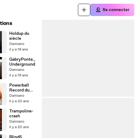
Se connecter
tions
Holdup du
siècle
Damiano
il y a 19 ans
GabryPonte_
Underground
Damiano
il y a 19 ans
Powerball
Record du
monde !
Damiano
il y a 20 ans
Trampoline-
crash
Damiano
il y a 20 ans
Blind5