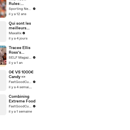
la loi ?
Rules:
Bengals
Sporting News
Burfict should
il y a 12 ans
have been
suspended
Qui sont les
meilleurs
tireurs VS
Maxallix
Pitch Addict
il y a 4 jours
??
Tracee Ellis
Ross’s
Journey to
SELF Magazine
Self Love,
il y a 1 an
From
Girlfriends to
0€ VS 1000€
Black-ish
Candy 🍬
FastGoodCuisine
il y a 4 semaines
Combining
Extreme Food
FastGoodCuisine
il y a 1 semaine