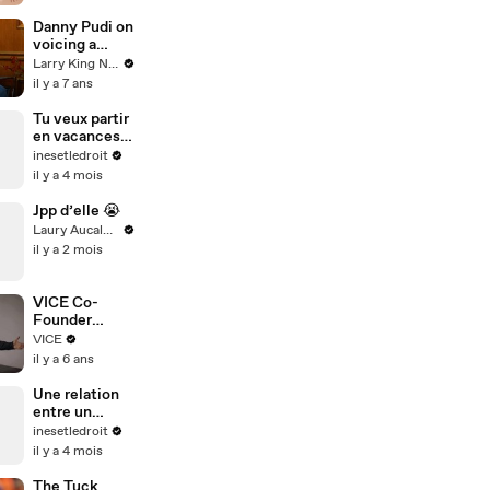
Festive 10-
Minute
Danny Pudi on
Standing
voicing a
Cardio
character
Larry King Now on Ora.TV
Workout
from his
il y a 7 ans
childhood in
'DuckTales'
Tu veux partir
reboot
en vacances
pendant ton
inesetledroit
arrêt maladie
il y a 4 mois
?
Jpp d’elle 😭
Laury Aucalme
il y a 2 mois
VICE Co-
Founder
Addresses
VICE
Comments
il y a 6 ans
About “Old
VICE”
Une relation
entre un
beau-parent
inesetledroit
et sa belle-
il y a 4 mois
fille est-elle
interdite par
The Tuck