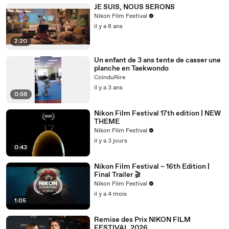
JE SUIS, NOUS SERONS
Nikon Film Festival
il y a 8 ans
2:20
Un enfant de 3 ans tente de casser une
planche en Taekwondo
CoinduRire
il y a 3 ans
0:56
Nikon Film Festival 17th edition | NEW
THEME
Nikon Film Festival
il y a 3 jours
0:43
Nikon Film Festival – 16th Edition |
Final Trailer 🎬
Nikon Film Festival
il y a 4 mois
1:05
Remise des Prix NIKON FILM
FESTIVAL 2026