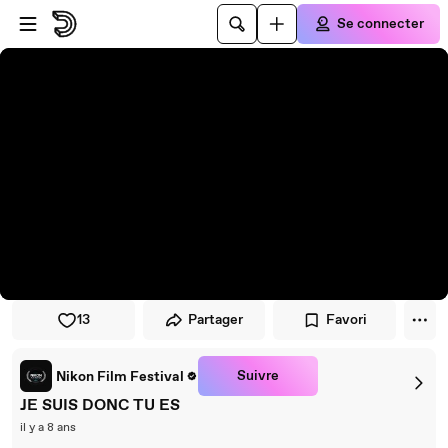
Passer au player
Passer au contenu principal
Se connecter
13
Partager
Favori
Suivre
Nikon Film Festival
JE SUIS DONC TU ES
il y a 8 ans