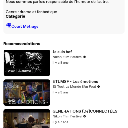
Nous sommes parfois responsable de l'humeur de l'autre.
Genre : drame et fantastique
Catégorie
🎥
Court Métrage
Recommandations
Je suis bof
Nikon Film Festival
il y a 8 ans
2:02
|
À suivre
ETLMSF - Les émotions
Et Tout Le Monde S'en Fout
il y a 3 ans
3:42
GENERATIONS (Dé)CONNECTÉES
Nikon Film Festival
il y a 7 ans