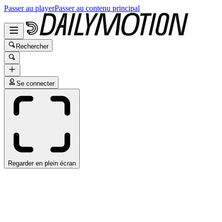
Passer au player
Passer au contenu principal
Rechercher
Se connecter
Regarder en plein écran