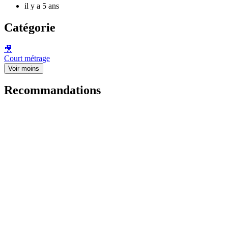
il y a 5 ans
Catégorie
🎥
Court métrage
Voir moins
Recommandations