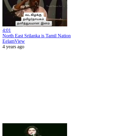
4:01
North East Srilanka is Tamil Nation
EelamView
4 years ago