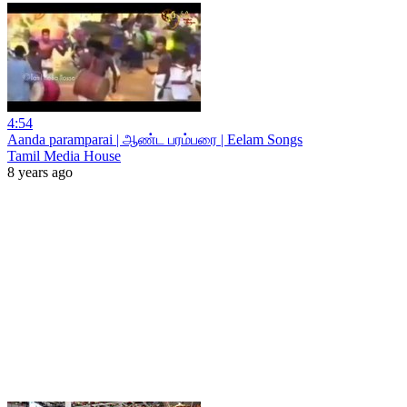
4:54
Aanda paramparai | ஆண்ட பரம்பரை | Eelam Songs
Tamil Media House
8 years ago