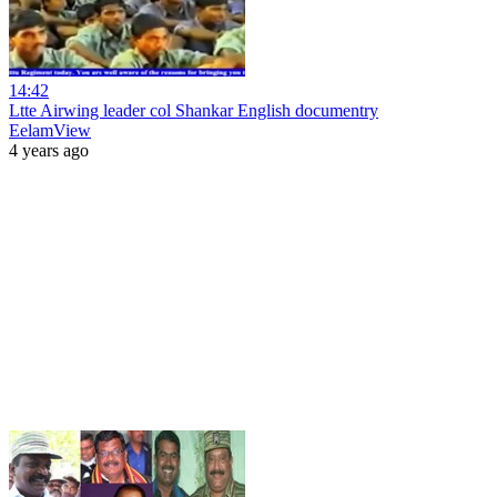
14:42
Ltte Airwing leader col Shankar English documentry
EelamView
4 years ago