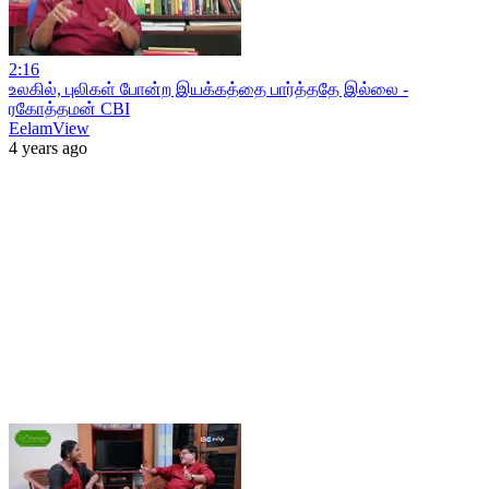
2:16
உலகில், புலிகள் போன்ற இயக்கத்தை பார்த்ததே இல்லை -
ரகோத்தமன் CBI
EelamView
4 years ago