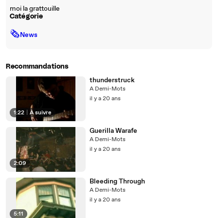
moi la grattouille
Catégorie
🗞
News
Recommandations
thunderstruck
A Demi-Mots
il y a 20 ans
1:22
|
À suivre
Guerilla Warafe
A Demi-Mots
il y a 20 ans
2:09
Bleeding Through
A Demi-Mots
il y a 20 ans
5:11