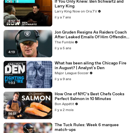
If You Only Knew: Ben Schwartz and
Larry King
Larry King Now on Ora.TV
il y a 7 ans
8:12
Jon Gruden Resigns As Raiders Coach
After Leaked Emails Of Him Offending
Women, Gays, & Minorites
The Fumble
il y a 5 ans
4:19
What has been ailing the Chicago Fire
in August? | Analyst's Den
Major League Soccer
il y a 9 ans
1:03
How One of NYC’s Best Chefs Cooks
Perfect Salmon in 10 Minutes
Bon Appétit
il y a 2 mois
14:51
The Tuck Rules: Week 6 marquee
match-ups