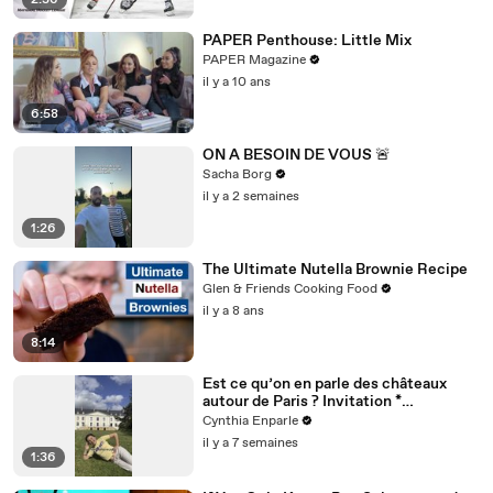
2:36
PAPER Penthouse: Little Mix
PAPER Magazine
il y a 10 ans
6:58
ON A BESOIN DE VOUS 🚨
Sacha Borg
il y a 2 semaines
1:26
The Ultimate Nutella Brownie Recipe
Glen & Friends Cooking Food
il y a 8 ans
8:14
Est ce qu’on en parle des châteaux
autour de Paris ? Invitation *
@dolceversailles
Cynthia Enparle
il y a 7 semaines
1:36