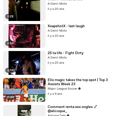
A Demi-Mots
il y a 20 ans
2:28
XsapshotX - last laugh
A Demi-Mots
il y a 20 ans
2:59
25 ta life - Fight Dirty
A Demi-Mots
il y a 20 ans
3:19
Elis magic takes the top spot | Top 3
Assists Week 23
Major League Soccer
il y a 9 ans
0:49
Comment renta ses ongles 💅
@alicoque_
Antoine Delp