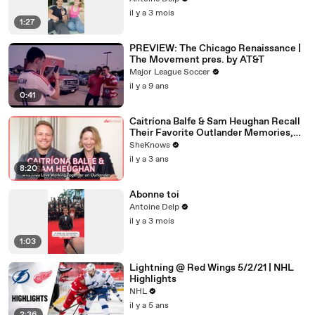
il y a 3 mois
1:27
PREVIEW: The Chicago Renaissance |
The Movement pres. by AT&T
Major League Soccer
il y a 9 ans
0:41
Caitríona Balfe & Sam Heughan Recall
Their Favorite Outlander Memories,
First Impressions & Why They Both
SheKnows
Can't Wait for Balfe to Direct
il y a 3 ans
8:20
Abonne toi
Antoine Delp
il y a 3 mois
1:03
Lightning @ Red Wings 5/2/21 | NHL
Highlights
NHL
il y a 5 ans