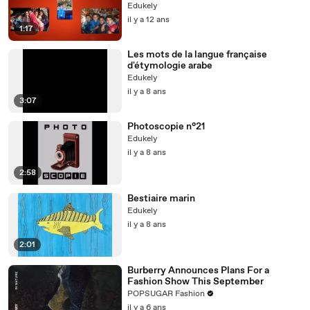
Edukely
il y a 12 ans
1:17
Les mots de la langue française
d'étymologie arabe
Edukely
il y a 8 ans
3:07
Photoscopie n°21
Edukely
il y a 8 ans
2:58
Bestiaire marin
Edukely
il y a 8 ans
2:01
Burberry Announces Plans For a
Fashion Show This September
POPSUGAR Fashion
il y a 6 ans