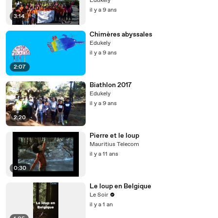
Edukely
il y a 9 ans
3:14
Chimères abyssales
Edukely
il y a 9 ans
2:07
Biathlon 2017
Edukely
il y a 9 ans
2:20
Pierre et le loup
Mauritius Telecom
il y a 11 ans
0:30
Le loup en Belgique
Le Soir
il y a 1 an