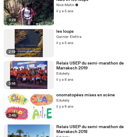
Nice Matin
il y a 5 ans
3:28
les loups
Garnier Elettra
il y a 5 ans
2:19
Relais USEP du semi-marathon de
Marrakech 2019
Edukely
il y a 8 ans
3:16
onomatopées mises en scène
Edukely
il y a 8 ans
3:45
Relais USEP du semi-marathon de
Marrakech 2018