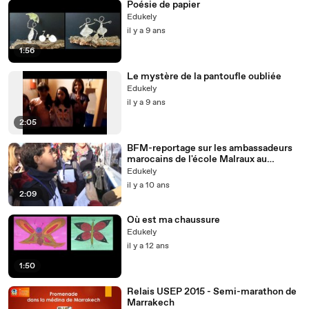
Poésie de papier
Edukely
il y a 9 ans
1:56
Le mystère de la pantoufle oubliée
Edukely
il y a 9 ans
2:05
BFM-reportage sur les ambassadeurs
marocains de l'école Malraux au
Vendée Globe
Edukely
il y a 10 ans
2:09
Où est ma chaussure
Edukely
il y a 12 ans
1:50
Relais USEP 2015 - Semi-marathon de
Marrakech