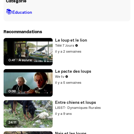
Catégorie
📚
Éducation
Recommandations
Le loup et le lion
Télé 7 Jours
il y a 2 semaines
0:41
|
À suivre
Le pacte des loups
We tv
il y a 5 semaines
0:38
Entre chiens et loups
LISST- Dynamiques Rurales
il y a 9 ans
24:11
Nais et les loups