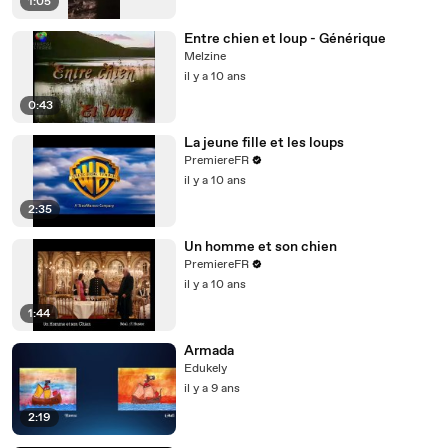
1:05
Entre chien et loup - Générique
Melzine
il y a 10 ans
0:43
La jeune fille et les loups
PremiereFR
il y a 10 ans
2:35
Un homme et son chien
PremiereFR
il y a 10 ans
1:44
Armada
Edukely
il y a 9 ans
2:19