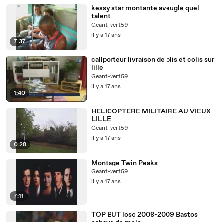
kessy star montante aveugle quel
talent
Geant-vert59
il y a 17 ans
7:37
callporteur livraison de plis et colis sur
lille
Geant-vert59
il y a 17 ans
1:40
HELICOPTERE MILITAIRE AU VIEUX
LILLE
Geant-vert59
il y a 17 ans
0:28
Montage Twin Peaks
Geant-vert59
il y a 17 ans
7:11
TOP BUT losc 2008-2009 Bastos