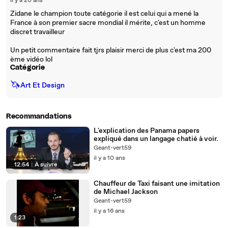
il y a 20 ans
Zidane le champion toute catégorie il est celui qui a mené la
France à son premier sacre mondial il mérite, c'est un homme
discret travailleur
Un petit commentaire fait tjrs plaisir merci de plus c'est ma 200
ème vidéo lol
Catégorie
🦄
Art Et Design
Recommandations
L'explication des Panama papers
expliqué dans un langage chatié à voir.
Geant-vert59
il y a 10 ans
12:54
|
À suivre
Chauffeur de Taxi faisant une imitation
de Michael Jackson
Geant-vert59
il y a 16 ans
1:23