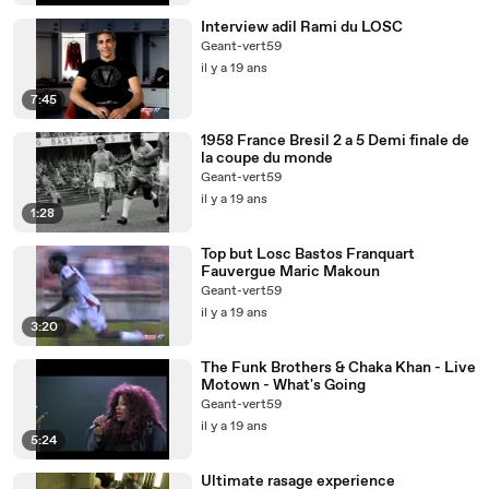
Interview adil Rami du LOSC
Geant-vert59
il y a 19 ans
7:45
1958 France Bresil 2 a 5 Demi finale de
la coupe du monde
Geant-vert59
il y a 19 ans
1:28
Top but Losc Bastos Franquart
Fauvergue Maric Makoun
Geant-vert59
il y a 19 ans
3:20
The Funk Brothers & Chaka Khan - Live
Motown - What's Going
Geant-vert59
il y a 19 ans
5:24
Ultimate rasage experience