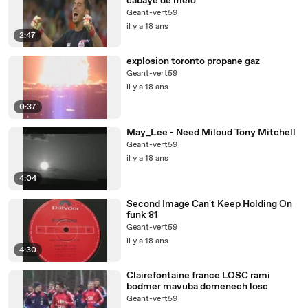
cabaye de melo
Geant-vert59
il y a 18 ans
2:47
explosion toronto propane gaz
Geant-vert59
il y a 18 ans
0:37
May_Lee - Need Miloud Tony Mitchell
Geant-vert59
il y a 18 ans
4:04
Second Image Can't Keep Holding On
funk 81
Geant-vert59
il y a 18 ans
4:30
Clairefontaine france LOSC rami
bodmer mavuba domenech losc
Geant-vert59