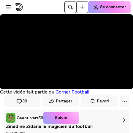
Passer au player
Passer au contenu principal
Se connecter
Cette vidéo fait partie du
Corner Football
39
Partager
Favori
Suivre
Geant-vert59
Zinedine Zidane le magicien du football