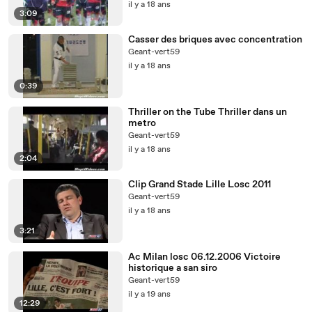
il y a 18 ans
3:09
Casser des briques avec concentration
Geant-vert59
il y a 18 ans
0:39
Thriller on the Tube Thriller dans un
metro
Geant-vert59
il y a 18 ans
2:04
Clip Grand Stade Lille Losc 2011
Geant-vert59
il y a 18 ans
3:21
Ac Milan losc 06.12.2006 Victoire
historique a san siro
Geant-vert59
il y a 19 ans
12:29