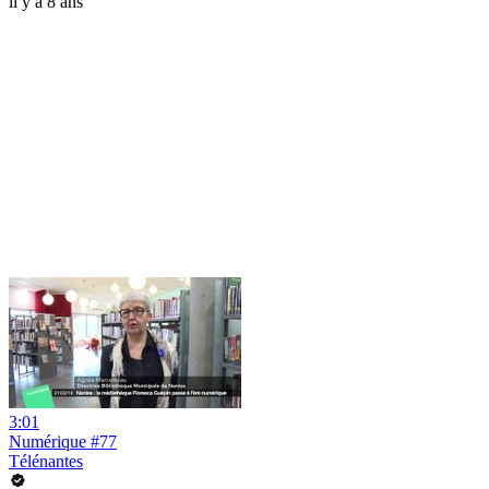
il y a 8 ans
3:01
Numérique #77
Télénantes