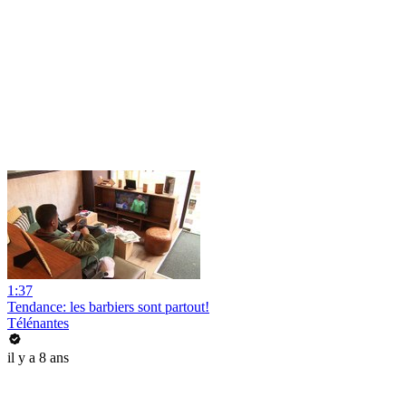
1:37
Tendance: les barbiers sont partout!
Télénantes
il y a 8 ans