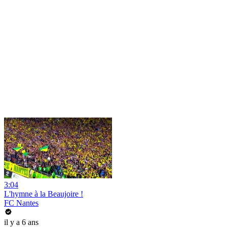
3:04
L'hymne à la Beaujoire !
FC Nantes
il y a 6 ans