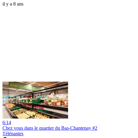
il y a 8 ans
6:14
Chez vous dans le quartier du Bas-Chantenay #2
Télénantes