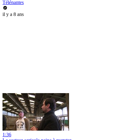
Télénantes
il y a 8 ans
1:36