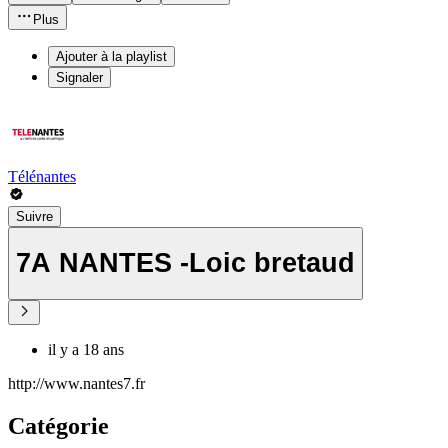
Plus
Ajouter à la playlist
Signaler
Télénantes
Suivre
7A NANTES -Loic bretaud
il y a 18 ans
http://www.nantes7.fr
Catégorie