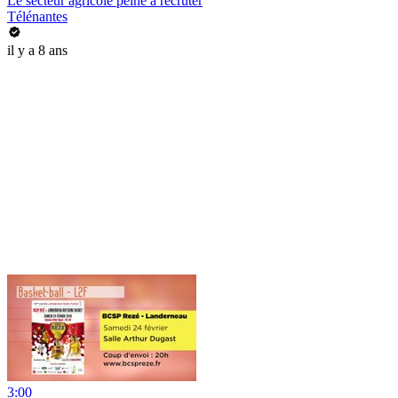
Le secteur agricole peine à recruter
Télénantes
il y a 8 ans
3:00