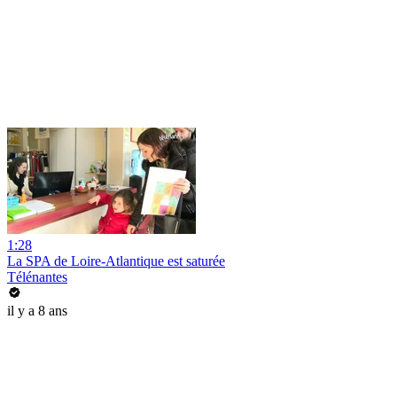
1:28
La SPA de Loire-Atlantique est saturée
Télénantes
il y a 8 ans