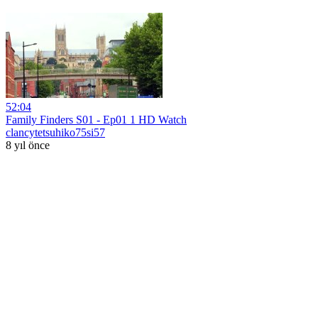
52:04
Family Finders S01 - Ep01 1 HD Watch
clancytetsuhiko75si57
8 yıl önce