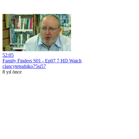
52:05
Family Finders S01 - Ep07 7 HD Watch
clancytetsuhiko75si57
8 yıl önce