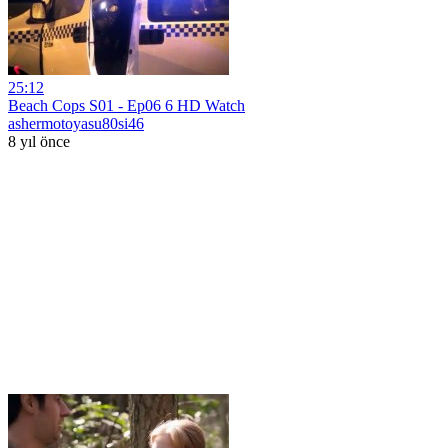
25:12
Beach Cops S01 - Ep06 6 HD Watch
ashermotoyasu80si46
8 yıl önce