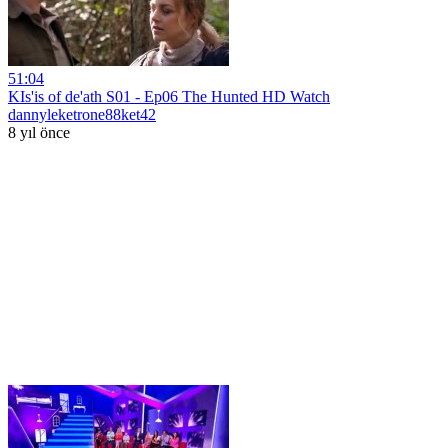
51:04
KIs'is of de'ath S01 - Ep06 The Hunted HD Watch
dannyleketrone88ket42
8 yıl önce