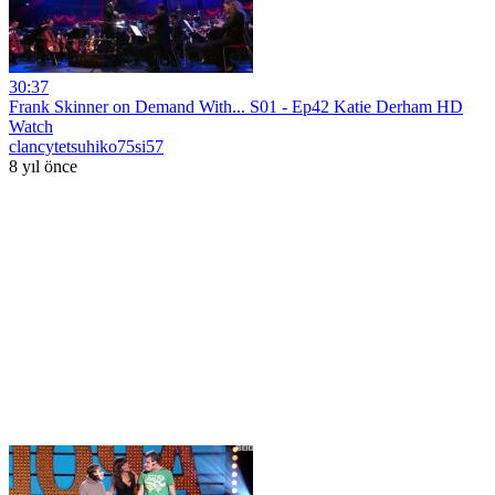
30:37
Frank Skinner on Demand With... S01 - Ep42 Katie Derham HD
Watch
clancytetsuhiko75si57
8 yıl önce