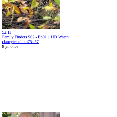
52:11
Family Finders S02 - Ep01 1 HD Watch
clancytetsuhiko75si57
8 yıl önce