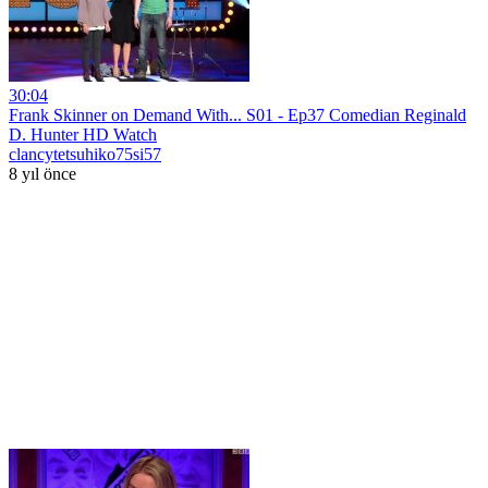
30:04
Frank Skinner on Demand With... S01 - Ep37 Comedian Reginald
D. Hunter HD Watch
clancytetsuhiko75si57
8 yıl önce