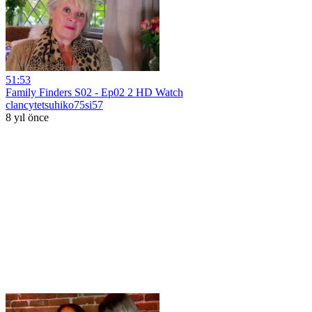
51:53
Family Finders S02 - Ep02 2 HD Watch
clancytetsuhiko75si57
8 yıl önce