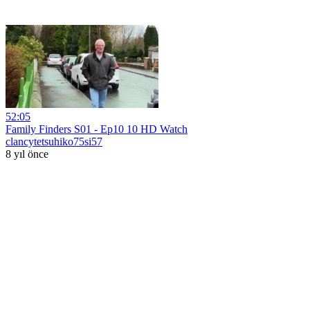
52:05
Family Finders S01 - Ep10 10 HD Watch
clancytetsuhiko75si57
8 yıl önce