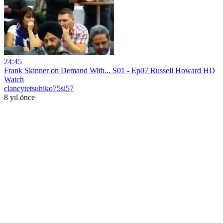
24:45
Frank Skinner on Demand With... S01 - Ep07 Russell Howard HD
Watch
clancytetsuhiko75si57
8 yıl önce