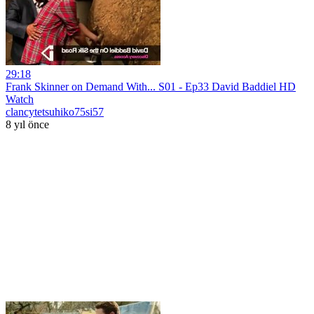
29:18
Frank Skinner on Demand With... S01 - Ep33 David Baddiel HD
Watch
clancytetsuhiko75si57
8 yıl önce