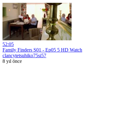
52:05
Family Finders S01 - Ep05 5 HD Watch
clancytetsuhiko75si57
8 yıl önce