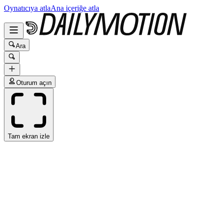
Oynatıcıya atla
Ana içeriğe atla
Ara
Oturum açın
Tam ekran izle