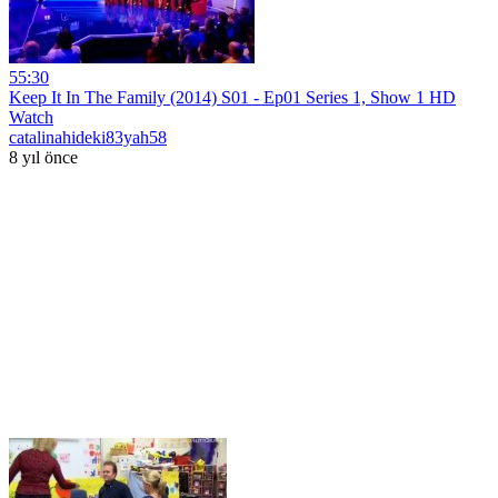
55:30
Keep It In The Family (2014) S01 - Ep01 Series 1, Show 1 HD
Watch
catalinahideki83yah58
8 yıl önce