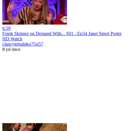
6:59
Frank Skinner on Demand With... S01 - Ep34 Janet Street Porter
HD Watch
clancytetsuhiko75si57
8 yıl önce