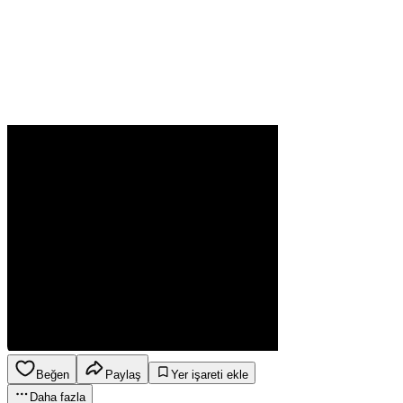
Beğen
Paylaş
Yer işareti ekle
Daha fazla