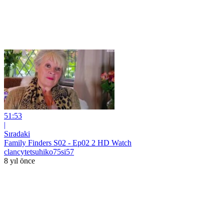
51:53
|
Sıradaki
Family Finders S02 - Ep02 2 HD Watch
clancytetsuhiko75si57
8 yıl önce