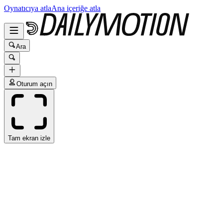
Oynatıcıya atla
Ana içeriğe atla
Ara
Oturum açın
Tam ekran izle