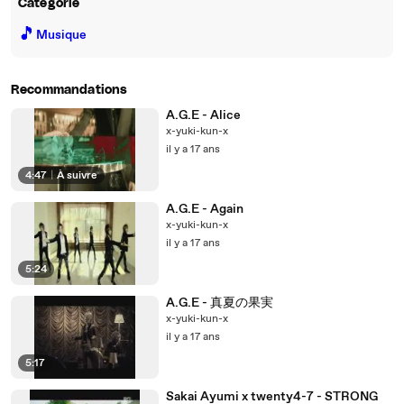
Catégorie
🎵
Musique
Recommandations
A.G.E - Alice
x-yuki-kun-x
il y a 17 ans
4:47
|
À suivre
A.G.E - Again
x-yuki-kun-x
il y a 17 ans
5:24
A.G.E - 真夏の果実
x-yuki-kun-x
il y a 17 ans
5:17
Sakai Ayumi x twenty4-7 - STRONG