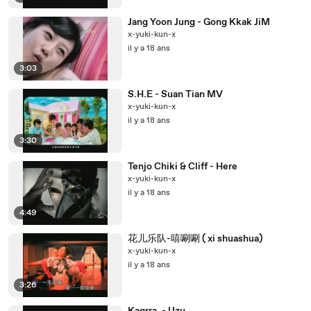
Jang Yoon Jung - Gong Kkak JiM
x-yuki-kun-x
il y a 18 ans
3:03
S.H.E - Suan Tian MV
x-yuki-kun-x
il y a 18 ans
3:30
Tenjo Chiki & Cliff - Here
x-yuki-kun-x
il y a 18 ans
4:49
花儿乐队-嘻唰唰 ( xi shuashua)
x-yuki-kun-x
il y a 18 ans
3:26