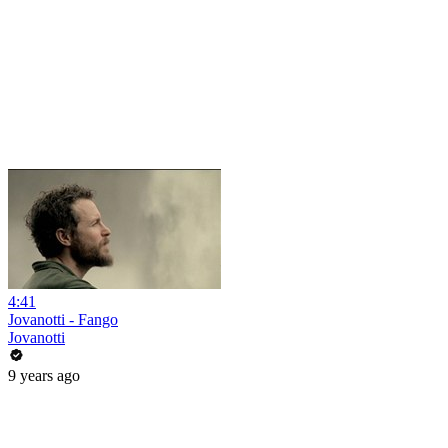
4:41
Jovanotti - Fango
Jovanotti
9 years ago