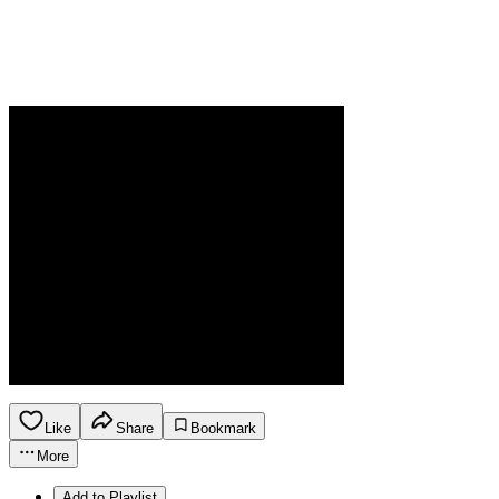
Like
Share
Bookmark
More
Add to Playlist