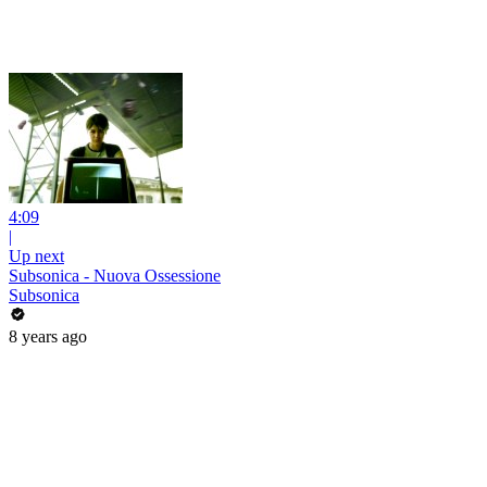
4:09
|
Up next
Subsonica - Nuova Ossessione
Subsonica
8 years ago