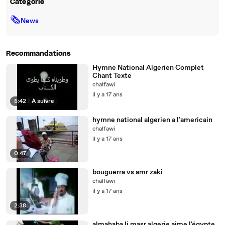
Catégorie
🗞
News
Recommandations
Hymne National Algerien Complet
Chant Texte
chalfawi
il y a 17 ans
5:42
|
À suivre
hymne national algerien a l'americain
chalfawi
il y a 17 ans
0:47
bouguerra vs amr zaki
chalfawi
il y a 17 ans
2:38
almahaba li masr algerie aime l'égypte