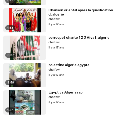
6:00
Chanson oriental apres la qualification
d_algerie
chalfawi
il y a 17 ans
1:33
perroquet chante 1 2 3 Viva l_algerie
chalfawi
il y a 17 ans
0:37
palestine algerie egypte
chalfawi
il y a 17 ans
9:59
Egypt vs Algeria rap
chalfawi
il y a 17 ans
1:57