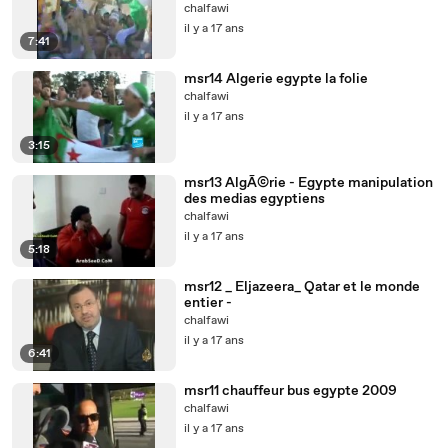
chalfawi
il y a 17 ans
7:41
msr14 Algerie egypte la folie
chalfawi
il y a 17 ans
3:15
msr13 AlgÃ©rie - Egypte manipulation
des medias egyptiens
chalfawi
il y a 17 ans
5:18
msr12 _ Eljazeera_ Qatar et le monde
entier -
chalfawi
il y a 17 ans
6:41
msr11 chauffeur bus egypte 2009
chalfawi
il y a 17 ans