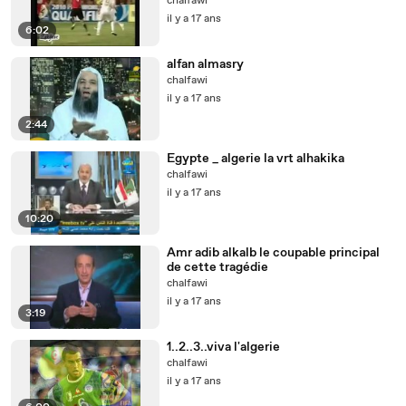
chalfawi
il y a 17 ans
6:02
alfan almasry
chalfawi
il y a 17 ans
2:44
Egypte _ algerie la vrt alhakika
chalfawi
il y a 17 ans
10:20
Amr adib alkalb le coupable principal
de cette tragédie
chalfawi
il y a 17 ans
3:19
1..2..3..viva l'algerie
chalfawi
il y a 17 ans