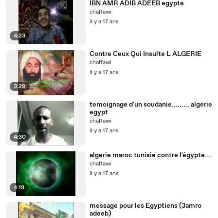
IBN AMR ADIB ADEEB egypte
chalfawi
il y a 17 ans
4:23
Contre Ceux Qui Insulte L ALGERIE
chalfawi
il y a 17 ans
3:29
temoignage d'un soudanie......... algerie
egypt
chalfawi
il y a 17 ans
4:30
algerie maroc tunisie contre l'égypte ...
chalfawi
il y a 17 ans
4:18
message pour les Egyptiens (3amro
adeeb)