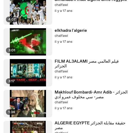
chalfawi
il y a 17 ans
4:07
elkhadra l'algerie
chalfawi
il y a 17 ans
3:01
FILM AL3ALAMI فيلم العالمي مصر
الجزائر
chalfawi
il y a 17 ans
3:17
Makhlouf Bombardi-Amr Adib - الجزائر
مصر- سي مخلوف عمرو أدي
chalfawi
il y a 17 ans
1:34
ALGERIE EGYPTE حقيقة مقابلة الجزائر
مصر