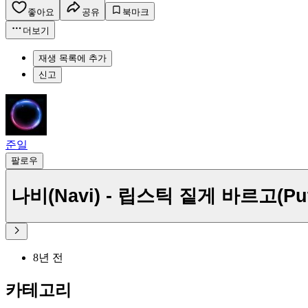
좋아요
공유
북마크
더보기
재생 목록에 추가
신고
준일
팔로우
나비(Navi) - 립스틱 짙게 바르고(Put on
8년 전
카테고리