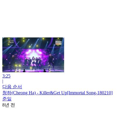
3:25
|
다음 순서
청하(Cheong Ha) - Killer&Get Up[Immortal Song-180210]
준일
8년 전