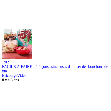
1:02
FACILE À FAIRE - 5 façons astucieuses d'utiliser des bouchons de
vin
BricolageVideo
il y a 8 ans