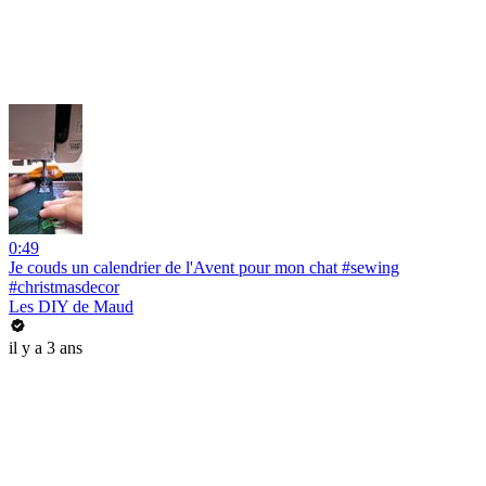
0:49
Je couds un calendrier de l'Avent pour mon chat #sewing
#christmasdecor
Les DIY de Maud
il y a 3 ans