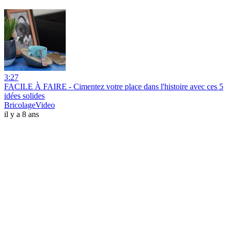
3:27
FACILE À FAIRE - Cimentez votre place dans l'histoire avec ces 5
idées solides
BricolageVideo
il y a 8 ans