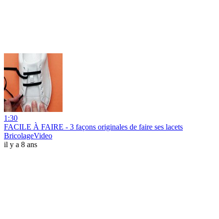
1:30
FACILE À FAIRE - 3 façons originales de faire ses lacets
BricolageVideo
il y a 8 ans