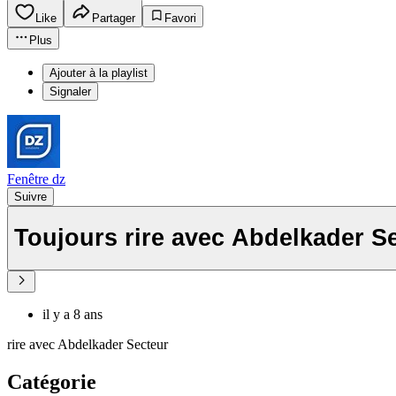
Like
Partager
Favori
Plus
Ajouter à la playlist
Signaler
Fenêtre dz
Suivre
Toujours rire avec Abdelka
il y a 8 ans
rire avec Abdelkader Secteur
Catégorie